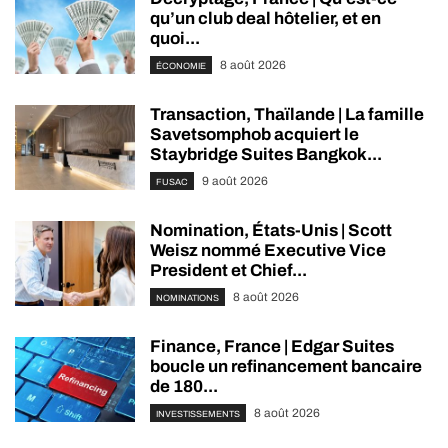
qu’un club deal hôtelier, et en
quoi...
8 août 2026
ÉCONOMIE
Transaction, Thaïlande | La famille
Savetsomphob acquiert le
Staybridge Suites Bangkok...
9 août 2026
FUSAC
Nomination, États-Unis | Scott
Weisz nommé Executive Vice
President et Chief...
8 août 2026
NOMINATIONS
Finance, France | Edgar Suites
boucle un refinancement bancaire
de 180...
8 août 2026
INVESTISSEMENTS