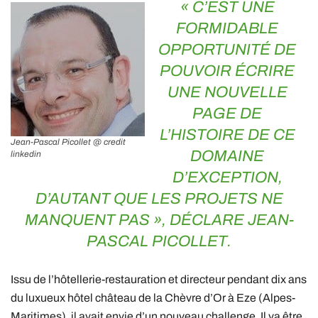
« C’EST UNE
FORMIDABLE
OPPORTUNITÉ DE
POUVOIR ÉCRIRE
UNE NOUVELLE
PAGE DE
L’HISTOIRE DE CE
Jean-Pascal Picollet @ credit
DOMAINE
linkedin
D’EXCEPTION,
D’AUTANT QUE LES PROJETS NE
MANQUENT PAS »,
DÉCLARE
JEAN-
PASCAL PICOLLET.
Issu de l’hôtellerie-restauration et directeur pendant dix ans
du luxueux hôtel château de la Chèvre d’Or à Eze (Alpes-
Maritimes), il avait envie d’un nouveau challenge. Il va être