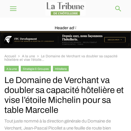
Header ad☟
Accueil
A la une
Le Domaine de Verchant va doubler sa capacité
hôtelière et vise l’étoile...
A la une
Stratégie & Groupes
Hôtellerie
Le Domaine de Verchant va
doubler sa capacité hôtelière et
vise l’étoile Michelin pour sa
table Marcelle
Tout juste nommé à la direction générale du Domaine de
Verchant, Jean-Pascal Picollet a une feuille de route bien