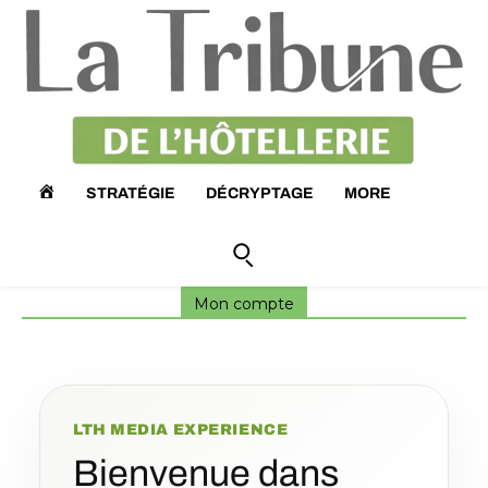
A
STRATÉGIE
DÉCRYPTAGE
MORE
C
C
Mon compte
U
E
LTH MEDIA EXPERIENCE
I
Bienvenue dans