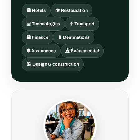
🏨 Hôtels
🍽️ Restauration
💻 Technologies
✈️ Transport
🏦 Finance
🧳 Destinations
🛡️ Assurances
🎪 Événementiel
🏗️ Design & construction