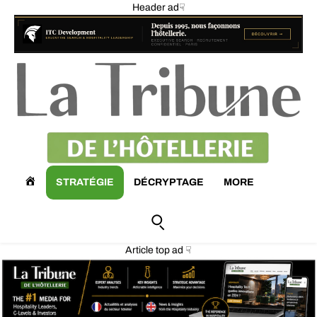
Header ad☟
A
STRATÉGIE
DÉCRYPTAGE
MORE
C
C
Article top ad ☟
U