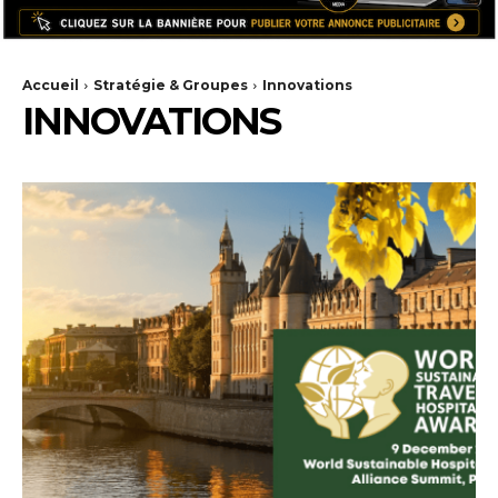
E
I
Accueil
Stratégie & Groupes
Innovations
INNOVATIONS
L