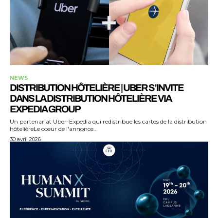
NEWS
DISTRIBUTION HÔTELIÈRE | UBER S’INVITE
DANS LA DISTRIBUTION HÔTELIÈRE VIA
EXPEDIA GROUP
Un partenariat Uber-Expedia qui redistribue les cartes de la distribution
hôtelièreLe coeur de l'annonce...
30 avril 2026