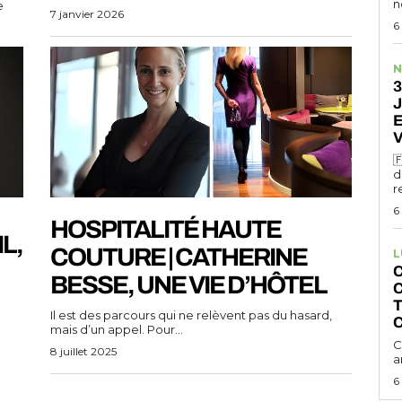
n
e
7 janvier 2026
6
N
3
J

d
r
6
HOSPITALITÉ HAUTE
IL,
COUTURE | CATHERINE
L
C
BESSE, UNE VIE D’HÔTEL
T
Il est des parcours qui ne relèvent pas du hasard,
C
mais d’un appel. Pour...
C
8 juillet 2025
a
6