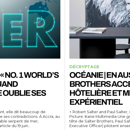
DÉCRYPTAGE
« NO. 1 WORLD’S
OCÉANIE | EN AU
UAND
BROTHERS ACCÉ
 OUBLIE SES
HÔTELIÈRE ET M
EXPÉRIENTIEL
ant, elle dit beaucoup de
↑ Robert Salter and Paul Salter,
e ses contradictions. À Accra, au
Picture: Kane Multimedia Une 
table serpent de mer,
tête de Salter Brothers, Paul Sa
icle du 19 juin...
Executive Officer) pilotent ense