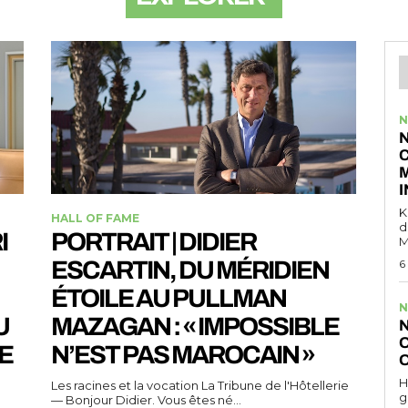
N
N
K
HALL OF FAME
d
I
PORTRAIT | DIDIER
M
ESCARTIN, DU MÉRIDIEN
6
ÉTOILE AU PULLMAN
N
U
MAZAGAN : « IMPOSSIBLE
N
O
E
N’EST PAS MAROCAIN »
O
H
Les racines et la vocation La Tribune de l'Hôtellerie
g
— Bonjour Didier. Vous êtes né...