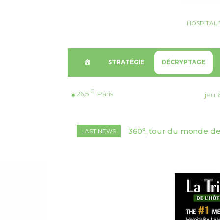
HOSPITALI
A
STRATÉGIE
DÉCRYPTAGE
C
C
26.5
Paris
jeu 
C
360°, tour du monde de l’
Croisière, Monaco | Crys
LAST NEWS
U
Valence
Fincantieri
E
I
L