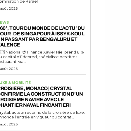
omination de Rafael...
 août 2026
EWS
60°, TOUR DU MONDE DE L’ACTU’ DU
OUR | DE SINGAPOUR À ISSYK-KOUL
EN PASSANT PAR BENGALURU ET
VALENCE
🇷 National 💳 Finance Xavier Niel prend 8 %
u capital d'Edenred, spécialiste des titres-
estaurant, via...
 août 2026
UXE & MOBILITÉ
ROISIÈRE, MONACO | CRYSTAL
CONFIRME LA CONSTRUCTION D’UN
ROISIÈME NAVIRE AVEC LE
HANTIER NAVAL FINCANTIERI
rystal, acteur reconnu de la croisière de luxe,
nnonce l'entrée en vigueur du contrat...
 août 2026