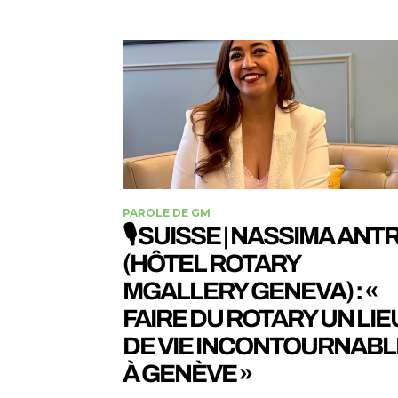
PAROLE DE GM
🎙️ SUISSE | NASSIMA ANTR
(HÔTEL ROTARY
MGALLERY GENEVA) : «
FAIRE DU ROTARY UN LIE
DE VIE INCONTOURNABL
À GENÈVE »