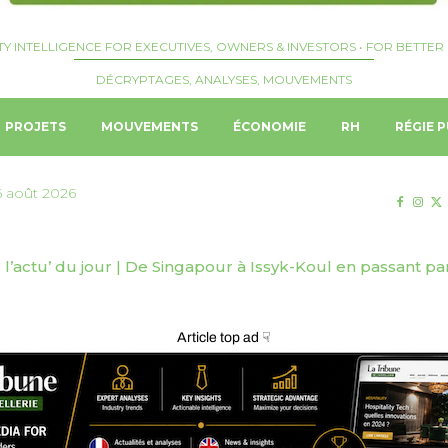
TY INTELLIGENCE FOR EXECUTIVES, OWNERS & INVESTORS • FOR BETTER 
DÉCRYPTAGES, ANALYSES, MOUVEMENTS
PROJETS
MOUVEMENTS
ÉCONOMIE
RH
RÉGIE P
6 août 2026
actu’ du jour | De Singapour à Issyk-Koul en passant par 
tal confirme la construction d’un troisième navire avec le
Article top ad ☟