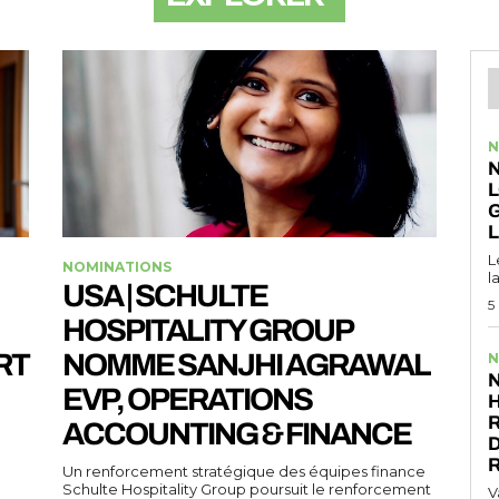
N
N
L
L
NOMINATIONS
l
USA | SCHULTE
5
HOSPITALITY GROUP
RT
NOMME SANJHI AGRAWAL
N
N
EVP, OPERATIONS
R
ACCOUNTING & FINANCE
D
Un renforcement stratégique des équipes finance
Schulte Hospitality Group poursuit le renforcement
V