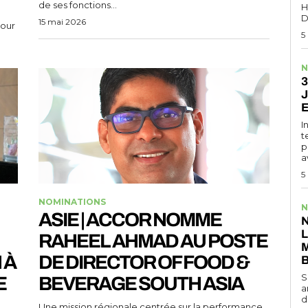
de ses fonctions...
H
D
15 mai 2026
Four
5
N
3
J
E
I
t
p
a
5
NOMINATIONS
N
ASIE | ACCOR NOMME
N
RAHEEL AHMAD AU POSTE
M
 À
DE DIRECTOR OF FOOD &
S
E
BEVERAGE SOUTH ASIA
a
d
Une mission régionale centrée sur la performance