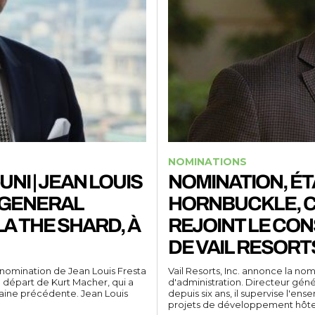
NOMINATIONS
NI | JEAN LOUIS
NOMINATION, ÉTA
 GENERAL
HORNBUCKLE, C
A THE SHARD, À
REJOINT LE CON
DE VAIL RESORT
 nomination de Jean Louis Fresta
Vail Resorts, Inc. annonce la no
u départ de Kurt Macher, qui a
d'administration. Directeur gén
maine précédente. Jean Louis
depuis six ans, il supervise l'en
projets de développement hôteli