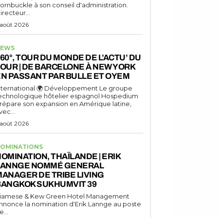
ornbuckle à son conseil d'administration.
irecteur...
 août 2026
EWS
60°, TOUR DU MONDE DE L’ACTU’ DU
OUR | DE BARCELONE À NEW YORK
N PASSANT PAR BULLE ET OYEM
nternational 🌍 Développement Le groupe
echnologique hôtelier espagnol Hospedium
répare son expansion en Amérique latine,
vec...
 août 2026
OMINATIONS
OMINATION, THAÏLANDE | ERIK
LANNGE NOMMÉ GENERAL
ANAGER DE TRIBE LIVING
BANGKOK SUKHUMVIT 39
iamese & Kew Green Hotel Management
nnonce la nomination d'Erik Lannge au poste
e...