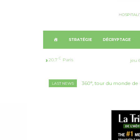
HOSPITALI
A
STRATÉGIE
DÉCRYPTAGE
C
C
20.7
Paris
jeu 
C
360°, tour du monde de l
Nomination, Thaïland
LAST NEWS
U
E
I
L