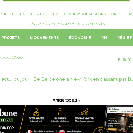
TY INTELLIGENCE FOR EXECUTIVES, OWNERS & INVESTORS • FOR BETTER 
DÉCRYPTAGES, ANALYSES, MOUVEMENTS
PROJETS
MOUVEMENTS
ÉCONOMIE
RH
RÉGIE P
6 août 2026
’actu’ du jour | De Barcelone à New York en passant par B
e | Erik Lannge nommé General Manager de TRIBE Living 
Article top ad ☟