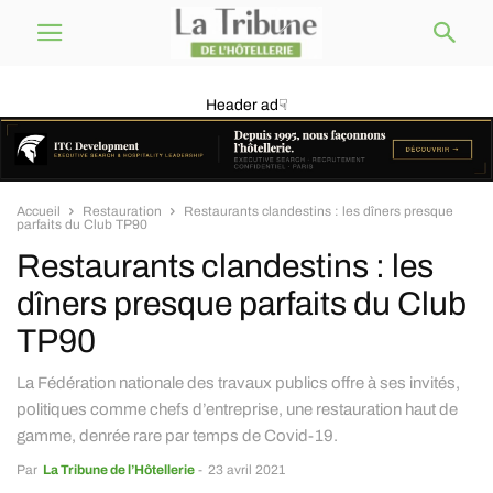
Header ad☟
Accueil
Restauration
Restaurants clandestins : les dîners presque
parfaits du Club TP90
Restaurants clandestins : les
dîners presque parfaits du Club
TP90
La Fédération nationale des travaux publics offre à ses invités,
politiques comme chefs d’entreprise, une restauration haut de
gamme, denrée rare par temps de Covid-19.
Par
La Tribune de l’Hôtellerie
-
23 avril 2021