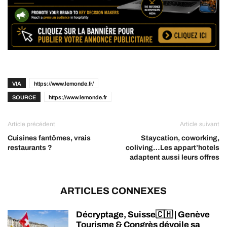
VIA
https://www.lemonde.fr/
SOURCE
https://www.lemonde.fr
Article précédent
Article suivant
Cuisines fantômes, vrais
Staycation, coworking,
restaurants ?
coliving…Les appart’hotels
adaptent aussi leurs offres
ARTICLES CONNEXES
Décryptage, Suisse🇨🇭 | Genève
Tourisme & Congrès dévoile sa