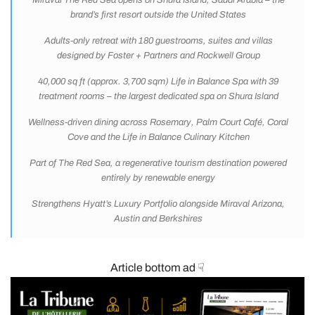
Miraval The Red Sea opens on Shura Island, Saudi Arabia – the
brand’s first resort outside the United States
Adults-only retreat with 180 guestrooms, suites and villas
designed by Foster + Partners and Rockwell Group
40,000 sq ft (approx. 3,700 sqm) Life in Balance Spa with 39
treatment rooms – the largest dedicated spa on Shura Island
Wellness-driven dining across Rosemary, Palm Court Café, Coral
Cove and the Life in Balance Culinary Kitchen
Part of The Red Sea, a regenerative tourism destination powered
entirely by renewable energy
Strengthens Hyatt’s Luxury Portfolio alongside Miraval Arizona,
Austin and Berkshires
Article bottom ad ☟