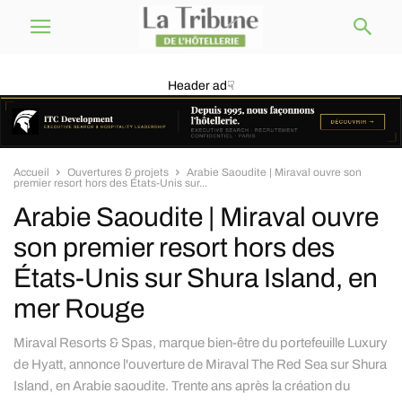
Header ad☟
Accueil
Ouvertures & projets
Arabie Saoudite | Miraval ouvre son
premier resort hors des États-Unis sur...
Arabie Saoudite | Miraval ouvre
son premier resort hors des
États-Unis sur Shura Island, en
mer Rouge
Miraval Resorts & Spas, marque bien-être du portefeuille Luxury
de Hyatt, annonce l'ouverture de Miraval The Red Sea sur Shura
Island, en Arabie saoudite. Trente ans après la création du