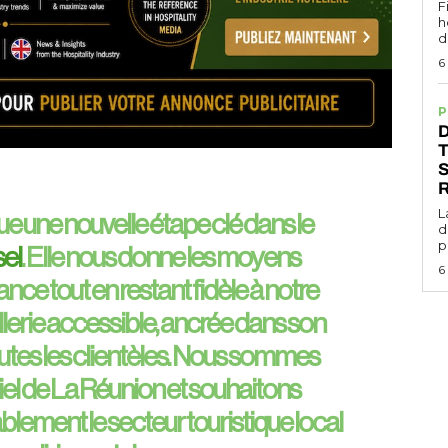
F
h
d
6
P
D
L
e une nouvelle étape clé dans le
d
p
el
. Elle nous donne les moyens
6
nce tout en restant fidèle à notre
lerie accessible, ancrée dans son
toutes les clientèles. Nous sommes
el de La Réunion et souhaitons
blement le secteur touristique local