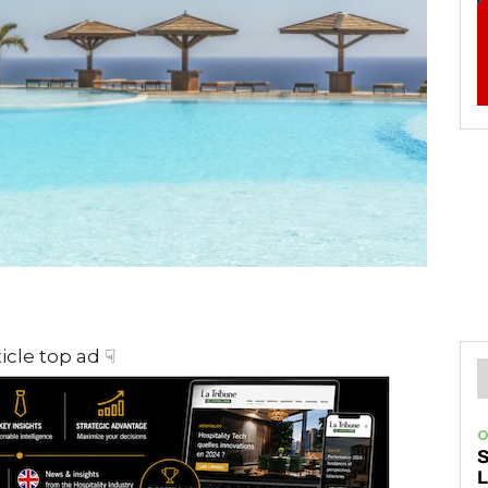
ticle top ad ☟
O
S
L