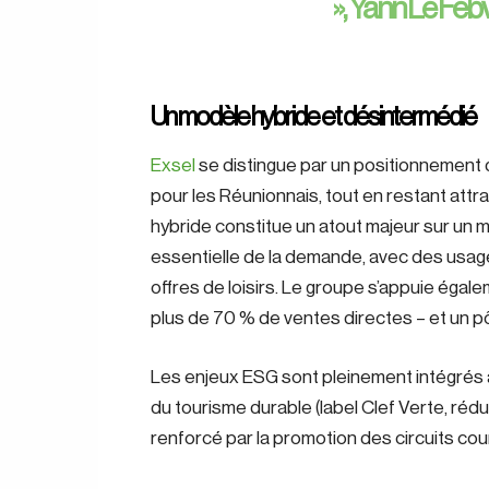
»,
Yann Le Feb
Un modèle hybride et désintermédié
Exsel
se distingue par un positionnement d
pour les Réunionnais, tout en restant attr
hybride constitue un atout majeur sur un m
essentielle de la demande, avec des usage
offres de loisirs. Le groupe s’appuie éga
plus de 70 % de ventes directes – et un pôl
Les enjeux ESG sont pleinement intégrés à
du tourisme durable (label Clef Verte, réd
renforcé par la promotion des circuits cou