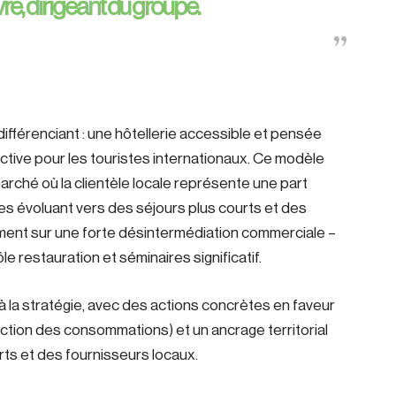
vre
, dirigeant du groupe.
ifférenciant : une hôtellerie accessible et pensée
active pour les touristes internationaux. Ce modèle
arché où la clientèle locale représente une part
s évoluant vers des séjours plus courts et des
lement sur une forte désintermédiation commerciale –
e restauration et séminaires significatif.
 la stratégie, avec des actions concrètes en faveur
uction des consommations) et un ancrage territorial
rts et des fournisseurs locaux.