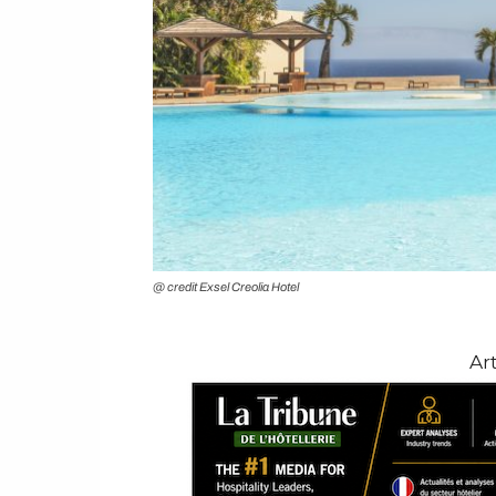
@ credit Exsel Creolia Hotel
Ar