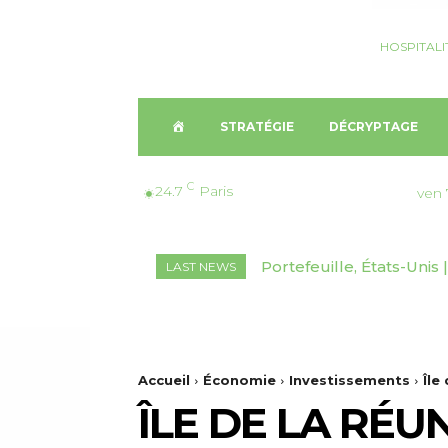
HOSPITALI
A
STRATÉGIE
DÉCRYPTAGE
C
C
24.7
Paris
ven 
C
Portefeuille, États-Unis 
LAST NEWS
U
marchés inédits
E
I
Accueil
Économie
Investissements
Île
ÎLE DE LA RÉU
L