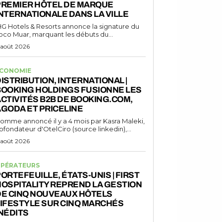
PREMIER HÔTEL DE MARQUE
NTERNATIONALE DANS LA VILLE
HG Hotels & Resorts annonce la signature du
oco Muar, marquant les débuts du...
 août 2026
CONOMIE
ISTRIBUTION, INTERNATIONAL |
BOOKING HOLDINGS FUSIONNE LES
CTIVITÉS B2B DE BOOKING.COM,
GODA ET PRICELINE
omme annoncé il y a 4 mois par Kasra Maleki,
ofondateur d'OtelCiro (source linkedin),...
 août 2026
PÉRATEURS
ORTEFEUILLE, ÉTATS-UNIS | FIRST
OSPITALITY REPREND LA GESTION
DE CINQ NOUVEAUX HÔTELS
IFESTYLE SUR CINQ MARCHÉS
NÉDITS