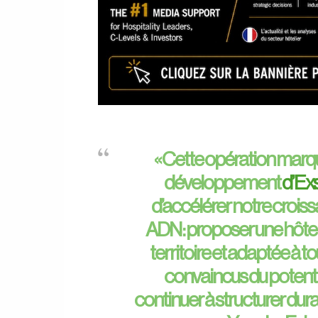
« Cette opération marqu
développement
d’Exs
d’accélérer notre croissa
ADN : proposer une hôtel
territoire et adaptée à 
convaincus du potenti
continuer à structurer dura