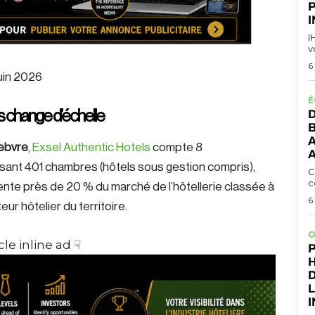
I
I
v
6
juin 2026
É
s change d’échelle
D
A
Febvre
,
Exsel Authentic Hotels
compte 8
A
lisant 401 chambres (hôtels sous gestion compris),
C
c
ente près de 20 % du marché de l’hôtellerie classée à
6
eur hôtelier du territoire.
O
cle inline ad ☟
P
H
L
I