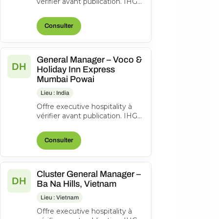
vérifier avant publication. IHG
Hotels & Resorts Consulter
l’offre d’origine
Consulter
General Manager – Voco &
DH
Holiday Inn Express
Mumbai Powai
Lieu : India
Offre executive hospitality à
vérifier avant publication. IHG
Hotels & Resorts Consulter
l’offre d’origine
Consulter
Cluster General Manager –
DH
Ba Na Hills, Vietnam
Lieu : Vietnam
Offre executive hospitality à