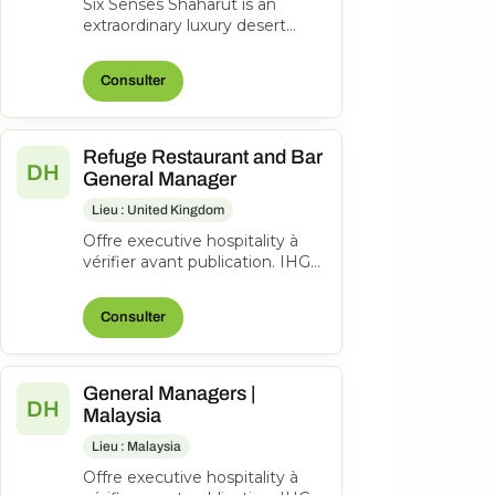
Six Senses Shaharut is an
extraordinary luxury desert
resort located on a dramatic
mountainside in southern
Consulter
Israel, o...
Refuge Restaurant and Bar
DH
General Manager
Lieu : United Kingdom
Offre executive hospitality à
vérifier avant publication. IHG
Hotels & Resorts Consulter
l’offre d’origine
Consulter
General Managers |
DH
Malaysia
Lieu : Malaysia
Offre executive hospitality à