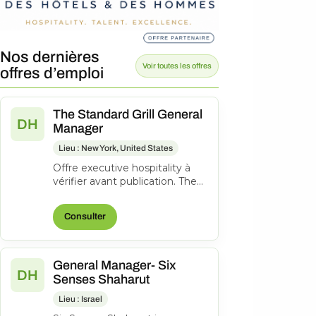
Nos dernières
Voir toutes les offres
offres d’emploi
The Standard Grill General
DH
Manager
Lieu : New York, United States
Offre executive hospitality à
vérifier avant publication. The
Standard High Line Consulter
l’offre d’origine
Consulter
General Manager- Six
DH
Senses Shaharut
Lieu : Israel