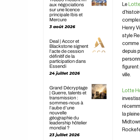
Le
Lott
aux négociations
sur une licence
d’histoi
principale Ibis et
Mercure
complexe
3 août 2026
Henry Vi
style Re
Deal | Accor et
comme pr
Blackstone signent
depuis p
l’acte de cession
définitif de la
personn
participation dans
Essendi
figurent
24 juillet 2026
ville.
Grand Décryptage
Lotte H
| Guerre, talents et
transmission :
investis
sommes-nous à
récemmen
l’aube d’une
nouvelle
la plein
géographie du
Midtown,
leadership hôtelier
mondial ?
Rockefel
23 juillet 2026