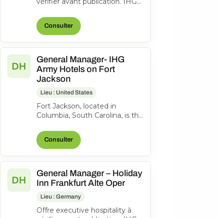
vérifier avant publication. IHG
Hotels & Resorts Consulter
l’offre d’origine
Consulter
General Manager- IHG
DH
Army Hotels on Fort
Jackson
Lieu : United States
Fort Jackson, located in
Columbia, South Carolina, is the
U.S. Army’s largest and most
active Basic Combat Training
Consulter
c...
General Manager – Holiday
DH
Inn Frankfurt Alte Oper
Lieu : Germany
Offre executive hospitality à