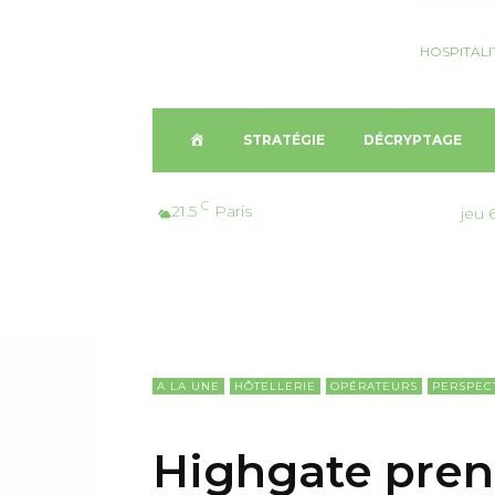
HOSPITALI
A
STRATÉGIE
DÉCRYPTAGE
C
C
21.5
Paris
jeu 
C
U
E
A LA UNE
HÔTELLERIE
OPÉRATEURS
PERSPEC
I
Highgate prend
L