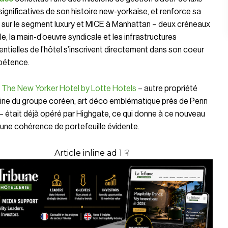
 significatives de son histoire new-yorkaise, et renforce sa
 sur le segment luxury et MICE à Manhattan – deux créneaux
ille, la main-d’oeuvre syndicale et les infrastructures
tielles de l’hôtel s’inscrivent directement dans son coeur
pétence.
:
The New Yorker Hotel by Lotte Hotels
– autre propriété
ine du groupe coréen, art déco emblématique près de Penn
– était déjà opéré par Highgate, ce qui donne à ce nouveau
une cohérence de portefeuille évidente.
Article inline ad 1 ☟