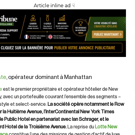
Article inline ad ☟
ate
, opérateur dominant à Manhattan
e
est le premier propriétaire et opérateur hôtelier de New
y, avec un portefeuille couvrant l’ensemble des segments –
estyle et select-service.
La société opère notamment le Row
r la Huitième Avenue, l’InterContinental New York Times
le Public Hotel en partenariat avec Ian Schrager, et le
d Hotel de la Troisième Avenue.
La reprise du
Lotte New
lace
constitue l’une des missions de gestion d’actif de luxe