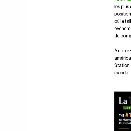
les plus
position
où la ta
événemen
de com
À noter 
américa
Station 
mandat 