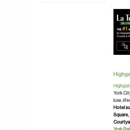
Highg
Highgat
York Cit
luxe, lif
Hotel su
Square, 
Courtyar
York Pa