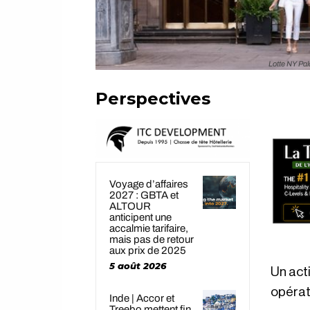
Lotte NY Pal
Perspectives
Voyage d’affaires
2027 : GBTA et
ALTOUR
anticipent une
accalmie tarifaire,
mais pas de retour
aux prix de 2025
5 août 2026
Un acti
opérat
Inde | Accor et
Treebo mettent fin