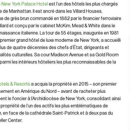
e New York Palace Hotel
est l’un des hôtels les plus chargés
re de Manhattan. Il est ancré dans les Villard Houses,
 de grès brun commandé en 1882 par le financier ferroviaire
llard et conçu par le cabinet McKim, Mead & White dans le
naissance italienne. La tour de 55 étages, inaugurée en 1981
emier grand hôtel de luxe moderne de New York, a accueilli
lus de quatre décennies des chefs d’État, dirigeants et
alités culturelles. Sa cour Madison Avenue et sa Gold Room
 parmi les intérieurs hôteliers les plus reconnaissables de la
otels & Resorts
a acquis la propriété en 2015 – son premier
sement en Amérique du Nord – avant de racheter plus
t le foncier à l’Archidiocèse de New York, consolidant ainsi
e propriété de l’un des actifs les plus emblématiques de
 en face de la cathédrale Saint-Patrick et à deux pas du
ler Center.