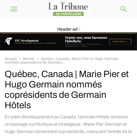
Header ad☟
Accueil
Monde
Québec, Canada | Marie Pier et Hugo Germain
nommés coprésidents de Germain...
Québec, Canada | Marie Pier et
Hugo Germain nommés
coprésidents de Germain
Hôtels
En plein développement au Canada, Germain Hôtels annonce
un passage symbolique et stratégique : Marie Pier Germain et
Hugo Germain deviennent coprésidents, marquant l’entrée de la