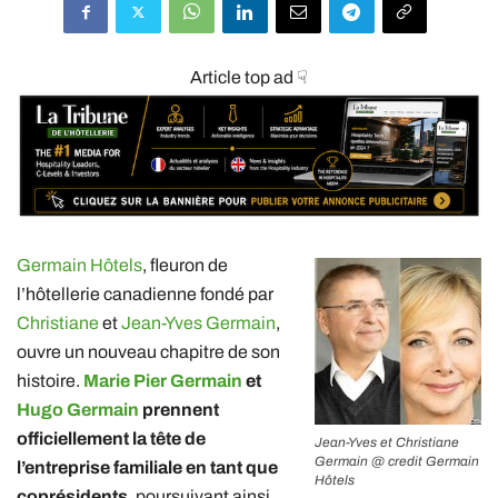
Article top ad ☟
Germain Hôtels
, fleuron de
l’hôtellerie canadienne fondé par
Christiane
et
Jean-Yves Germain
,
ouvre un nouveau chapitre de son
histoire.
Marie Pier Germain
et
Hugo Germain
prennent
officiellement la tête de
Jean-Yves et Christiane
Germain @ credit Germain
l’entreprise familiale en tant que
Hôtels
coprésidents
, poursuivant ainsi