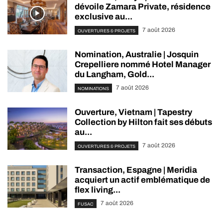
dévoile Zamara Private, résidence
exclusive au...
7 août 2026
OUVERTURES & PROJETS
Nomination, Australie | Josquin
Crepelliere nommé Hotel Manager
du Langham, Gold...
7 août 2026
NOMINATIONS
Ouverture, Vietnam | Tapestry
Collection by Hilton fait ses débuts
au...
7 août 2026
OUVERTURES & PROJETS
Transaction, Espagne | Meridia
acquiert un actif emblématique de
flex living...
7 août 2026
FUSAC