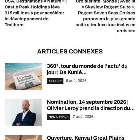
USA, Destinations « Nature » |
Croisiériste, Monde | Avec la
Castle Peak Holdings lève
« Skyview Regent Suite »,
315 millions $ pour accélérer
Regent Seven Seas Cruises
le développement de
proposera la plus grande
Trailborn
suite ultra-luxe tout inclus en
croisière
ARTICLES CONNEXES
360°, tour du monde de l’actu’ du
jour | De Kunié...
8 août 2026
A LA UNE
Nomination, 14 septembre 2026 |
Olivier Leroy prend la direction du...
7 août 2026
NOMINATIONS
Ouverture, Kenya | Great Plains