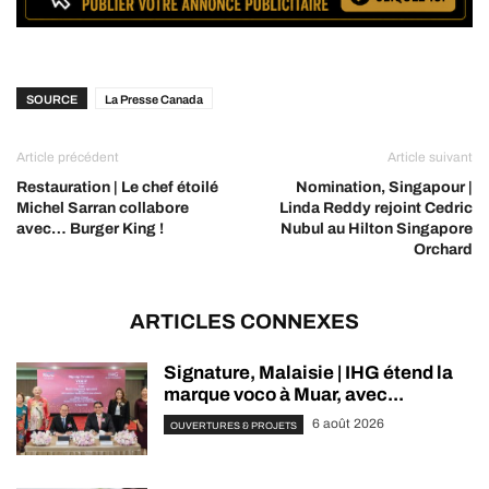
SOURCE
La Presse Canada
Article précédent
Article suivant
Restauration | Le chef étoilé
Nomination, Singapour |
Michel Sarran collabore
Linda Reddy rejoint Cedric
avec… Burger King !
Nubul au Hilton Singapore
Orchard
ARTICLES CONNEXES
Signature, Malaisie | IHG étend la
marque voco à Muar, avec...
6 août 2026
OUVERTURES & PROJETS