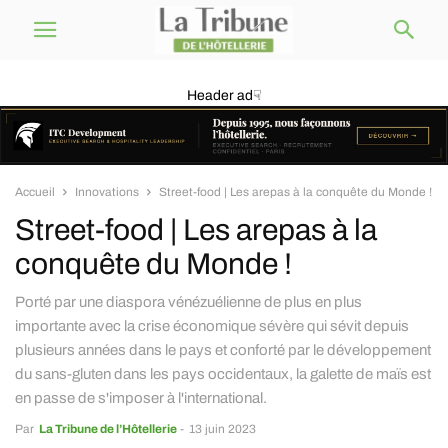
Header ad☟
Accueil
Innovations
Street-food | Les arepas à la conquête du Monde !
Street-food | Les arepas à la
conquête du Monde !
Porté par une diaspora vénézuélienne de plus en plus
importante avec la crise économique sévère qui sévit depuis
plusieurs années dans le pays et conforté par le développement
du sans-gluten dans les pays occidentaux, la galette de maïs est
en passe de s'imposer à l'international.
Par
La Tribune de l’Hôtellerie
-
13 juin 2023