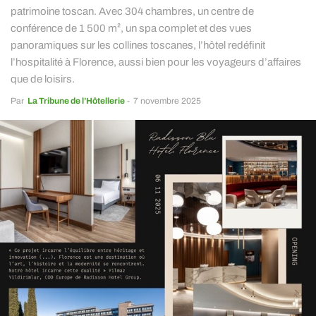
patrimoine toscan. Avec 304 chambres, un centre de
conférence de 1 500 m², un spa complet et des vues
panoramiques sur les collines toscanes, l’hôtel redéfinit
l’hospitalité à Florence, aussi bien pour les voyageurs d’affaires
que de loisirs.
Par
La Tribune de l’Hôtellerie
-
7 novembre 2025