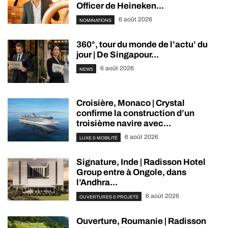
Officer de Heineken...
6 août 2026
NOMINATIONS
360°, tour du monde de l’actu’ du
jour | De Singapour...
6 août 2026
NEWS
Croisière, Monaco | Crystal
confirme la construction d’un
troisième navire avec...
6 août 2026
LUXE & MOBILITÉ
Signature, Inde | Radisson Hotel
Group entre à Ongole, dans
l’Andhra...
6 août 2026
OUVERTURES & PROJETS
Ouverture, Roumanie | Radisson