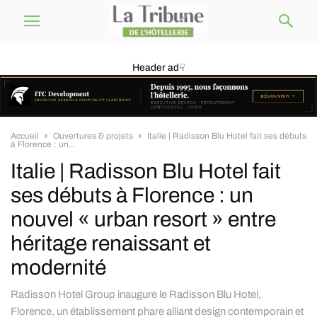
Header ad☟
Accueil
Ouvertures & projets
Italie | Radisson Blu Hotel fait ses débuts
à Florence : un...
Italie | Radisson Blu Hotel fait
ses débuts à Florence : un
nouvel « urban resort » entre
héritage renaissant et
modernité
Radisson Hotel Group inaugure le Radisson Blu Hotel,
Florence, un établissement phare alliant design contemporain et