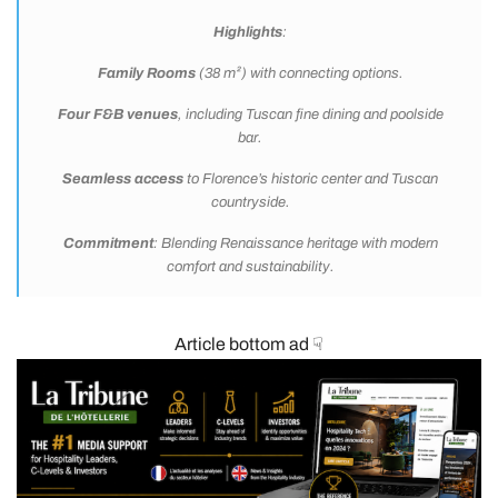
Highlights
:
Family Rooms
(38 m²) with connecting options.
Four F&B venues
, including Tuscan fine dining and poolside
bar.
Seamless access
to Florence’s historic center and Tuscan
countryside.
Commitment
:
Blending Renaissance heritage with modern
comfort and sustainability
.
Article bottom ad ☟