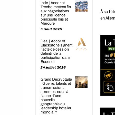
Inde | Accor et
Treebo mettent fin
aux négociations
À sa têt
sur une licence
en Alle
principale Ibis et
Mercure
3 août 2026
Deal | Accor et
Blackstone signent
l’acte de cession
définitif de la
participation dans
Essendi
24 juillet 2026
Grand Décryptage
| Guerre, talents et
transmission :
sommes-nous à
l’aube d’une
nouvelle
géographie du
leadership hôtelier
mondial ?