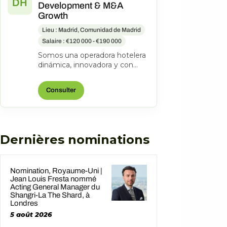
DH
Development & M&A
Growth
Lieu : Madrid, Comunidad de Madrid
Salaire : €120 000 - €190 000
Somos una operadora hotelera
dinámica, innovadora y con
espíritu emprendedor. Desde
2001 hemos consolidado una
Consulter
colecc...
Dernières nominations
Nomination, Royaume-Uni |
Jean Louis Fresta nommé
Acting General Manager du
Shangri-La The Shard, à
Londres
5 août 2026