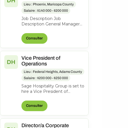
DH
Lieu : Phoenix, Maricopa County
Salaire : $140 000 - $200 000
Job Description Job
Description General Manager
$140K-$200K Imagine leading
a premier luxury destination
Consulter
tucked into...
Vice President of
DH
Operations
Lieu : Federal Heights, Adams County
Salaire : $200 000 - $250 000
Sage Hospitality Group is set to
hire a Vice President of
Operations to join us. As part of
Sage Hospitality Group, w...
Consulter
Director/a Corporate