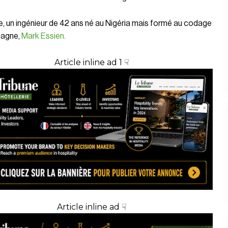
e, un ingénieur de 42 ans né au Nigéria mais formé au codage
magne,
Mark Essien.
Article inline ad 1 ☟
Article inline ad ☟