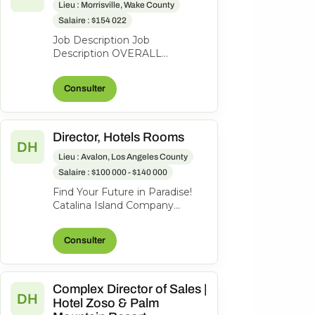
Lieu : Morrisville, Wake County
Salaire : $154 022
Job Description Job
Description OVERALL
POSITION DESCRIPTION: The
Director of Finance serves as a
Consulter
strategic business...
Director, Hotels Rooms
DH
Lieu : Avalon, Los Angeles County
Salaire : $100 000 - $140 000
Find Your Future in Paradise!
Catalina Island Company
welcomes all guests and
visitors to our very special
Consulter
island. Be...
Complex Director of Sales |
DH
Hotel Zoso & Palm