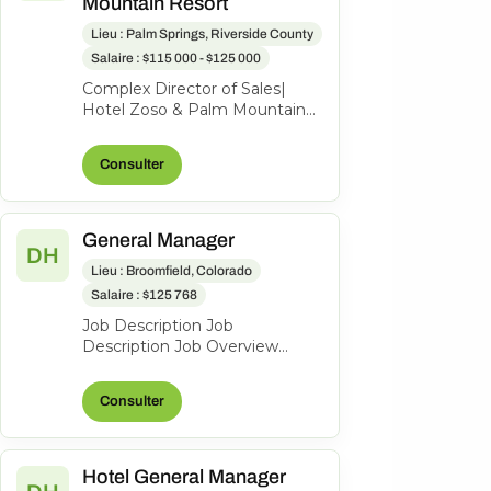
Mountain Resort
Lieu : Palm Springs, Riverside County
Salaire : $115 000 - $125 000
Complex Director of Sales|
Hotel Zoso & Palm Mountain
Resort Let’s start off with the
most important part-what’s in
Consulter
i...
General Manager
DH
Lieu : Broomfield, Colorado
Salaire : $125 768
Job Description Job
Description Job Overview
Hyatt House
Boulder/Broomfield is a 123-
Consulter
room property seeking an
experie...
Hotel General Manager