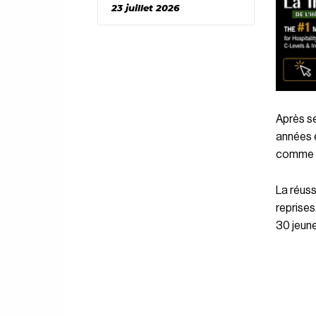
23 juillet 2026
Après s
années e
comme B
La réuss
reprises.
30 jeune