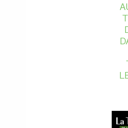
A
T
D
L