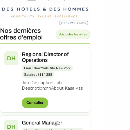
Nos dernières
Voir toutes les offres
offres d’emploi
Regional Director of
DH
Operations
Lieu : New York City, New York
Salaire : $114 288
Job Description Job
Description:nnAbout Kasa Kasa
is the leading tech-enabled
hotel and apartment hotel
Consulter
brand and man...
General Manager
DH