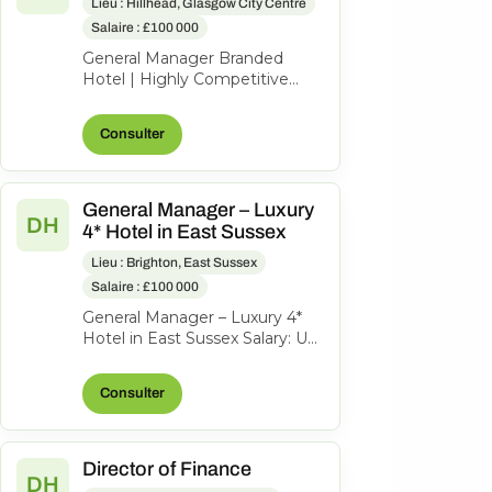
Lieu : Hillhead, Glasgow City Centre
Salaire : £100 000
General Manager Branded
Hotel | Highly Competitive
Salary Bonus Benefits An
outstanding opportunity to
Consulter
lead a success...
General Manager – Luxury
DH
4* Hotel in East Sussex
Lieu : Brighton, East Sussex
Salaire : £100 000
General Manager – Luxury 4*
Hotel in East Sussex Salary: Up
to £110,000 Bonus An exciting
opportunity has arisen for...
Consulter
Director of Finance
DH