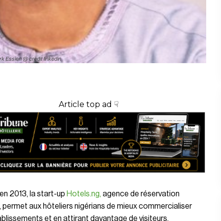
k Essien @ credit linkedin
Article top ad ☟
n 2013, la start-up
Hotels.ng,
agence de réservation
, permet aux hôteliers nigérians de mieux commercialiser
ablissements et en attirant davantage de visiteurs.