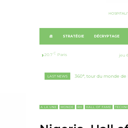
HOSPITALI
A
STRATÉGIE
DÉCRYPTAGE
C
C
20.7
Paris
jeu 
C
360°, tour du monde de 
LAST NEWS
U
E
I
A LA UNE
MONDE
RH
HALL OF FAME
TECHN
L