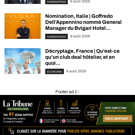
9 août 2026
NOMINATIONS
Nomination, Italie | Goffredo
Dell’Appennino nommé General
Manager du Bvlgari Hotel...
9 août 2026
NOMINATIONS
Décryptage, France | Qu’est-ce
qu’un club deal hôtelier, et en
quoi...
8 août 2026
ÉCONOMIE
Footer ad 1☟