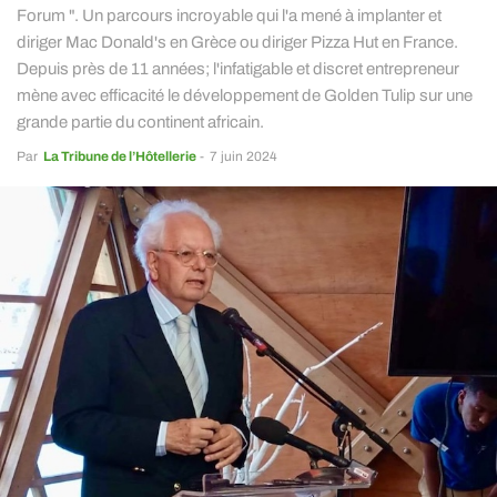
Forum ". Un parcours incroyable qui l'a mené à implanter et
diriger Mac Donald's en Grèce ou diriger Pizza Hut en France.
Depuis près de 11 années; l'infatigable et discret entrepreneur
mène avec efficacité le développement de Golden Tulip sur une
grande partie du continent africain.
Par
La Tribune de l’Hôtellerie
-
7 juin 2024