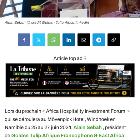
Alain Sebah @ credit Golden Tulip Africa:linkedin
Article top ad ☟
Lors du prochain « Africa Hospitality Investment Forum »
qui se déroulera au Mövenpick Hotel, Windhoek en
Namibie du 25 au 27 juin 2024,
Alain Sebah
, président
de
Golden Tulip Afrique Francophone & East Africa