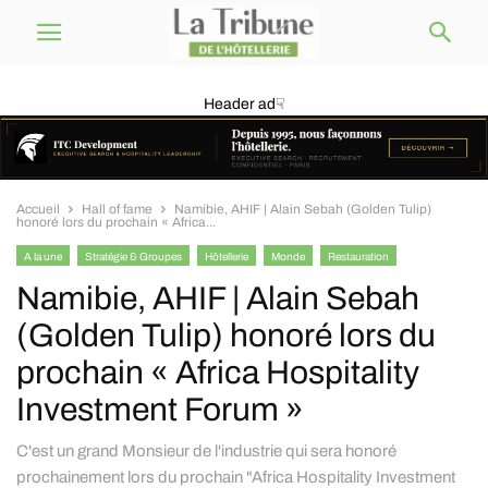
Header ad☟
Accueil
Hall of fame
Namibie, AHIF | Alain Sebah (Golden Tulip)
honoré lors du prochain « Africa...
A la une
Stratégie & Groupes
Hôtellerie
Monde
Restauration
Namibie, AHIF | Alain Sebah
(Golden Tulip) honoré lors du
prochain « Africa Hospitality
Investment Forum »
C'est un grand Monsieur de l'industrie qui sera honoré
prochainement lors du prochain "Africa Hospitality Investment