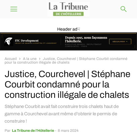
Header ad☟
Accueil
A la une
Justice, Courchevel | Stéphane Courbit condamné
pour la construction illégale de chalets
Justice, Courchevel | Stéphane
Courbit condamné pour la
construction illégale de chalets
Stéphane Courbit avait fait construire trois chalets haut de
gamme à Courchevel avant même d'obtenir le permis de
construire !
Par
La Tribune de l’Hôtellerie
-
8 mars 2024