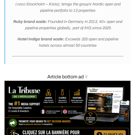
(voco Stockholm – Kista); brings the group’s Nordic open and
pipeline portfolio to 13 properties
Ruby brand scale:
Founded in Germany in 2013, 40+ open and
pipeline properties globally, part of IHG since 2025
Hotel Indigo brand scale:
Exceeds 325 open and pipeline
hotels across almost 50 countries
Article bottom ad ☟