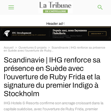
Header ad☟
Accueil
Ouvertures & projets
Scandinavie | IHG renforce sa présence
en Suède avec l’ouverture de Ruby...
Scandinavie | IHG renforce sa
présence en Suède avec
l’ouverture de Ruby Frida et la
signature du premier Indigo à
Stockholm
IHG Hotels & Resorts confirme son ancrage croissant dans la
capitale suédoise, avec l'ouverture de Ruby Frida, premier