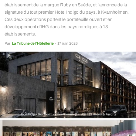
établissement de la marque Ruby en Suède, et l'annonce de la
signature du tout premier Hotel Indigo du pays, à Kvarnholmen.
Ces deux opérations portent le portefeuille ouvert et en
développement d'IHG dans les pays nordiques à 13
établissements.
Par
La Tribune de l’Hôtellerie
-
17 juin 2026