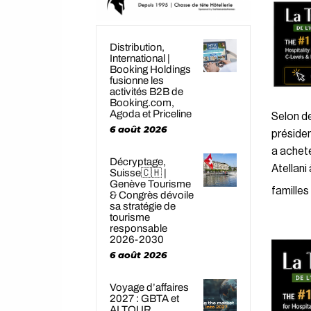
Distribution,
International |
Booking Holdings
fusionne les
activités B2B de
Booking.com,
Agoda et Priceline
Selon de
6 août 2026
préside
a acheté
Décryptage,
Atellani
Suisse🇨🇭 |
Genève Tourisme
familles
& Congrès dévoile
sa stratégie de
tourisme
responsable
2026-2030
6 août 2026
Voyage d’affaires
2027 : GBTA et
ALTOUR