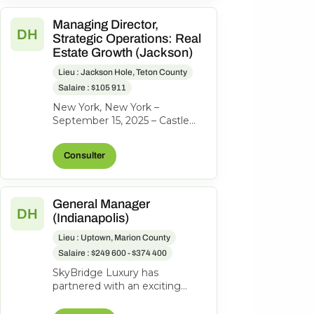
Managing Director,
DH
Strategic Operations: Real
Estate Growth (Jackson)
Lieu : Jackson Hole, Teton County
Salaire : $105 911
New York, New York –
September 15, 2025 – Castle
Peak Holdings, (“Castle Peak”
or “CPH”), the investment firm
Consulter
behind...
General Manager
DH
(Indianapolis)
Lieu : Uptown, Marion County
Salaire : $249 600 - $374 400
SkyBridge Luxury has
partnered with an exciting
ownership group to identify an
exceptional General Manager