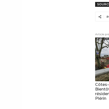
SOURC
P
Article pr
Côtes-
Bientô
résiden
Plérin