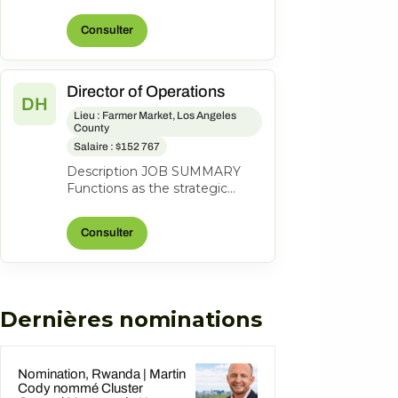
lead a coastal property to
profitability through revenue
Consulter
grow...
Director of Operations
DH
Lieu : Farmer Market, Los Angeles
County
Salaire : $152 767
Description JOB SUMMARY
Functions as the strategic
business leader of the
property's Hotel Operations.
Consulter
Areas of respo...
Dernières nominations
Nomination, Rwanda | Martin
Cody nommé Cluster