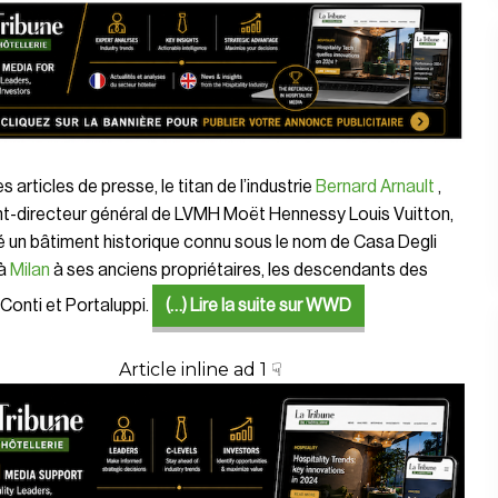
s articles de presse, le titan de l’industrie
Bernard Arnault
,
nt-directeur général de LVMH Moët Hennessy Louis Vuitton,
 un bâtiment historique connu sous le nom de Casa Degli
 à
Milan
à ses anciens propriétaires, les descendants des
 Conti et Portaluppi.
(…) Lire la suite sur WWD
Article inline ad 1 ☟