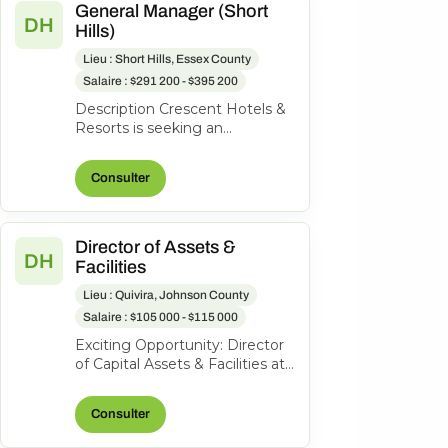
General Manager (Short
DH
Hills)
Lieu : Short Hills, Essex County
Salaire : $291 200 - $395 200
Description Crescent Hotels &
Resorts is seeking an
exceptional General Manager
to lead the Hilton Short Hills. At
Consulter
Cr...
Director of Assets &
DH
Facilities
Lieu : Quivira, Johnson County
Salaire : $105 000 - $115 000
Exciting Opportunity: Director
of Capital Assets & Facilities at
Hotel Management and
Consulting, Inc. About the
Consulter
role...