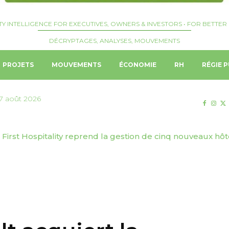
TY INTELLIGENCE FOR EXECUTIVES, OWNERS & INVESTORS • FOR BETTER 
DÉCRYPTAGES, ANALYSES, MOUVEMENTS
PROJETS
MOUVEMENTS
ÉCONOMIE
RH
RÉGIE P
7 août 2026
First Hospitality reprend la gestion de cinq nouveaux hôtels 
 | Genève Tourisme & Congrès dévoile sa stratégie de to