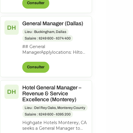
Consulter
to lead th...
General Manager (Dallas)
DH
Lieu : Buckingham, Dallas
Salaire : $249 600 - $374 400
## General
ManagerApplylocations: Hilton
Garden Inn Dallas
Downtowntime type: Full
Consulter
timeposted on: Posted
Todayjob req...
Hotel General Manager –
DH
Revenue & Service
Excellence (Monterey)
Lieu : Del Rey Oaks, Monterey County
Salaire : $249 600 - $395 200
Highgate Hotels Monterey, CA
seeks a General Manager to