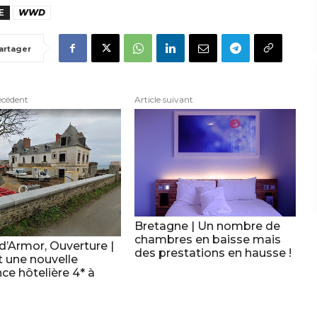
E
WWD
artager
écédent
Article suivant
Bretagne | Un nombre de
chambres en baisse mais
d’Armor, Ouverture |
des prestations en hausse !
t une nouvelle
ce hôtelière 4* à