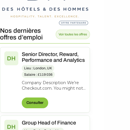
Nos dernières
Voir toutes les offres
offres d’emploi
Senior Director, Reward,
DH
Performance and Analytics
Lieu : London, UK
Salaire : £119 036
Company Description We’re
Checkout.com. You might not
know our name, but
companies like eBay, Spotify,
Consulter
Klarna, Uber,...
Group Head of Finance
DH