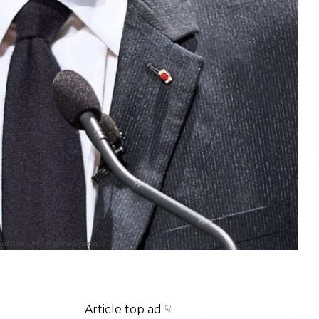
rd Arnault @ credit wikipedia
Article top ad ☟