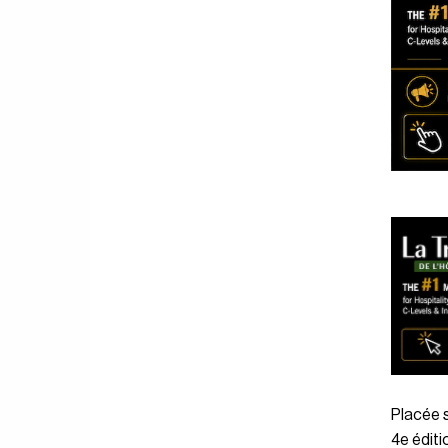
Placée s
4e éditi