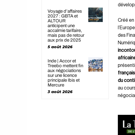
dévelop
Voyage d’affaires
2027 : GBTA et
Créé en 
ALTOUR
anticipent une
l’Europe
accalmie tarifaire,
des Fina
mais pas de retour
aux prix de 2025
Numériq
5 août 2026
inconto
africain
Inde | Accor et
présenti
Treebo mettent fin
aux négociations
françai
sur une licence
principale Ibis et
du cont
Mercure
au cours
3 août 2026
négocia