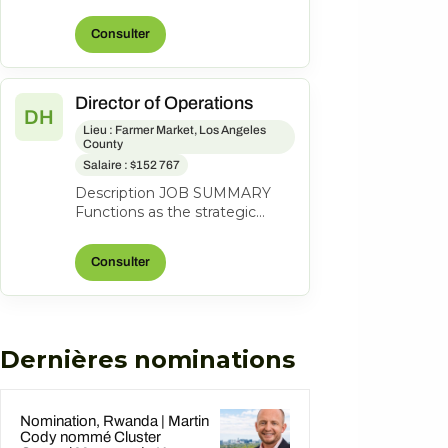
lead a coastal property to
profitability through revenue
Consulter
grow...
Director of Operations
DH
Lieu : Farmer Market, Los Angeles
County
Salaire : $152 767
Description JOB SUMMARY
Functions as the strategic
business leader of the
property's Hotel Operations.
Consulter
Areas of respo...
Dernières nominations
Nomination, Rwanda | Martin
Cody nommé Cluster