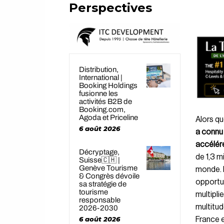
Perspectives
Distribution,
International |
Booking Holdings
fusionne les
activités B2B de
Booking.com,
Agoda et Priceline
Alors qu
6 août 2026
a connu 
accélér
Décryptage,
de 1,3 m
Suisse🇨🇭 |
Genève Tourisme
monde. L
& Congrès dévoile
opportun
sa stratégie de
tourisme
multipli
responsable
multitud
2026-2030
6 août 2026
France 