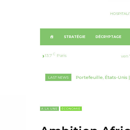
HOSPITALI
A
STRATÉGIE
DÉCRYPTAGE
C
C
13.7
Paris
ven 
C
Portefeuille, États-Unis |
Décryptage, Suisse🇨
LAST NEWS
U
marchés inédits
2026-2030
E
I
A LA UNE
ÉCONOMIE
L