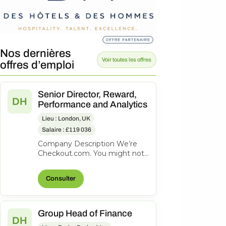
Nos dernières
Voir toutes les offres
offres d’emploi
Senior Director, Reward,
DH
Performance and Analytics
Lieu : London, UK
Salaire : £119 036
Company Description We’re
Checkout.com. You might not
know our name, but
companies like eBay, Spotify,
Consulter
Klarna, Uber,...
Group Head of Finance
DH