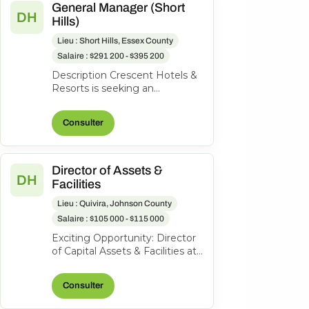
General Manager (Short
DH
Hills)
Lieu : Short Hills, Essex County
Salaire : $291 200 - $395 200
Description Crescent Hotels &
Resorts is seeking an
exceptional General Manager
to lead the Hilton Short Hills. At
Consulter
Cr...
Director of Assets &
DH
Facilities
Lieu : Quivira, Johnson County
Salaire : $105 000 - $115 000
Exciting Opportunity: Director
of Capital Assets & Facilities at
Hotel Management and
Consulting, Inc. About the
Consulter
role...