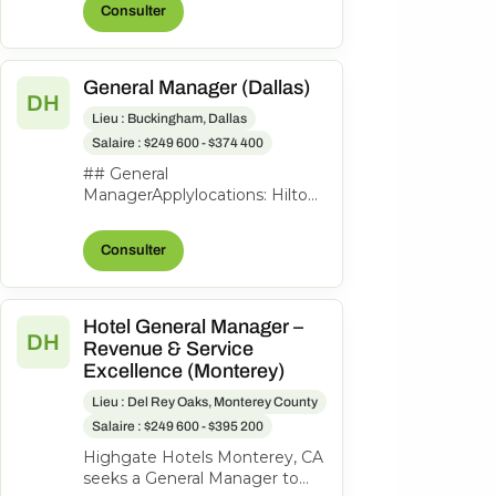
Consulter
to lead th...
General Manager (Dallas)
DH
Lieu : Buckingham, Dallas
Salaire : $249 600 - $374 400
## General
ManagerApplylocations: Hilton
Garden Inn Dallas
Downtowntime type: Full
Consulter
timeposted on: Posted
Todayjob req...
Hotel General Manager –
DH
Revenue & Service
Excellence (Monterey)
Lieu : Del Rey Oaks, Monterey County
Salaire : $249 600 - $395 200
Highgate Hotels Monterey, CA
seeks a General Manager to