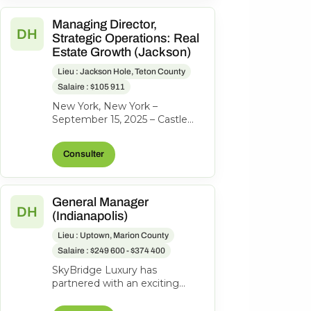
Managing Director,
DH
Strategic Operations: Real
Estate Growth (Jackson)
Lieu : Jackson Hole, Teton County
Salaire : $105 911
New York, New York –
September 15, 2025 – Castle
Peak Holdings, (“Castle Peak”
or “CPH”), the investment firm
Consulter
behind...
General Manager
DH
(Indianapolis)
Lieu : Uptown, Marion County
Salaire : $249 600 - $374 400
SkyBridge Luxury has
partnered with an exciting
ownership group to identify an
exceptional General Manager