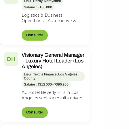
Lieu : Derby, Derbyshire
Salaire : £100 000
Logistics & Business
Operations – Automotive &
Aerospace | High-Value
Product | Private Equity-
Consulter
Backed Our client is a...
Visionary General Manager
DH
– Luxury Hotel Leader (Los
Angeles)
Lieu : Textile Finance, Los Angeles
County
Salaire : $312 000 - $395 200
AC Hotel Beverly Hills in Los
Angeles seeks a results-driven
General Manager to lead our
200-room lifestyle hotel and...
Consulter