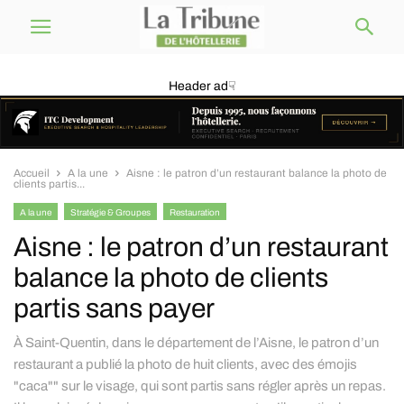
Header ad☟
Accueil
A la une
Aisne : le patron d’un restaurant balance la photo de
clients partis...
A la une
Stratégie & Groupes
Restauration
Aisne : le patron d’un restaurant
balance la photo de clients
partis sans payer
À Saint-Quentin, dans le département de l’Aisne, le patron d’un
restaurant a publié la photo de huit clients, avec des émojis
"caca"" sur le visage, qui sont partis sans régler après un repas.