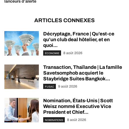
lanceurs d’alerte
ARTICLES CONNEXES
Décryptage, France | Qu’est-ce
qu’un club deal hôtelier, et en
quoi...
8 août 2026
ÉCONOMIE
Transaction, Thaïlande | La famille
Savetsomphob acquiert le
Staybridge Suites Bangkok...
9 août 2026
FUSAC
Nomination, États-Unis | Scott
Weisz nommé Executive Vice
President et Chief...
8 août 2026
NOMINATIONS