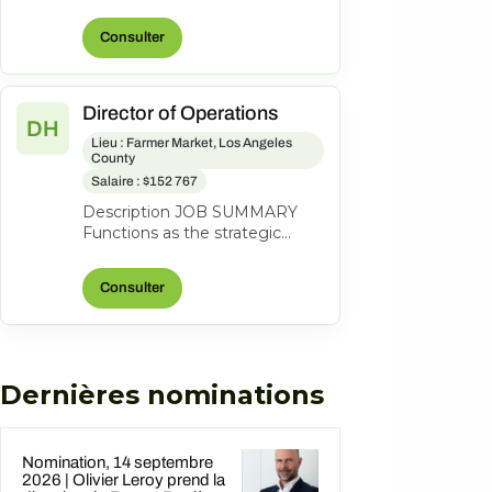
lead a coastal property to
profitability through revenue
Consulter
grow...
Director of Operations
DH
Lieu : Farmer Market, Los Angeles
County
Salaire : $152 767
Description JOB SUMMARY
Functions as the strategic
business leader of the
property's Hotel Operations.
Consulter
Areas of respo...
Dernières nominations
Nomination, 14 septembre
2026 | Olivier Leroy prend la