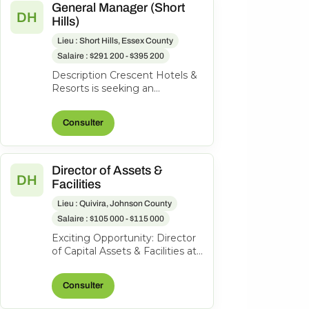
General Manager (Short
DH
Hills)
Lieu : Short Hills, Essex County
Salaire : $291 200 - $395 200
Description Crescent Hotels &
Resorts is seeking an
exceptional General Manager
to lead the Hilton Short Hills. At
Consulter
Cr...
Director of Assets &
DH
Facilities
Lieu : Quivira, Johnson County
Salaire : $105 000 - $115 000
Exciting Opportunity: Director
of Capital Assets & Facilities at
Hotel Management and
Consulting, Inc. About the
Consulter
role...