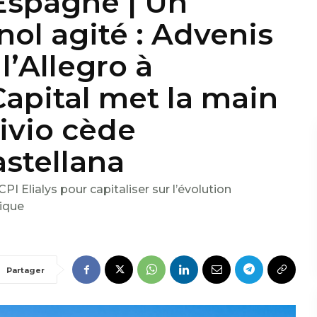
Espagne | Un
ol agité : Advenis
l’Allegro à
apital met la main
vivio cède
astellana
I Elialys pour capitaliser sur l’évolution
ique
Partager