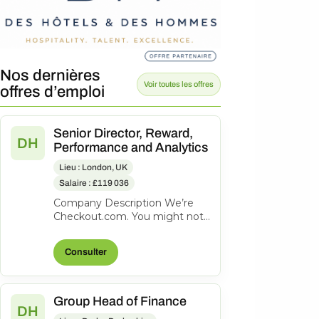
Nos dernières
Voir toutes les offres
offres d’emploi
Senior Director, Reward,
DH
Performance and Analytics
Lieu : London, UK
Salaire : £119 036
Company Description We’re
Checkout.com. You might not
know our name, but
companies like eBay, Spotify,
Consulter
Klarna, Uber,...
Group Head of Finance
DH