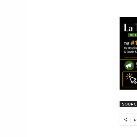
SOURC
P