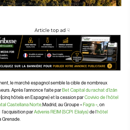
 heritage) from the view point in front of the Alhambra hill
Article top ad ☟
ent, le marché espagnol semble la cible de nombreux
seurs. Après l’annonce faite par
Bet Capital du rachat d’Izán
(
cinq hôtels en Espagne) et la cession par
Covivio de l’hôtel
tal Castellana Norte,
Madrid, au Groupe «
Fagra »
, on
l’acquisition par
Advenis REIM (SCPI Elialys)
de l
‘hôtel
 Grenade.