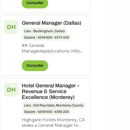
Consulter
to lead th...
General Manager (Dallas)
DH
Lieu : Buckingham, Dallas
Salaire : $249 600 - $374 400
## General
ManagerApplylocations: Hilton
Garden Inn Dallas
Downtowntime type: Full
Consulter
timeposted on: Posted
Todayjob req...
Hotel General Manager –
DH
Revenue & Service
Excellence (Monterey)
Lieu : Del Rey Oaks, Monterey County
Salaire : $249 600 - $395 200
Highgate Hotels Monterey, CA
seeks a General Manager to