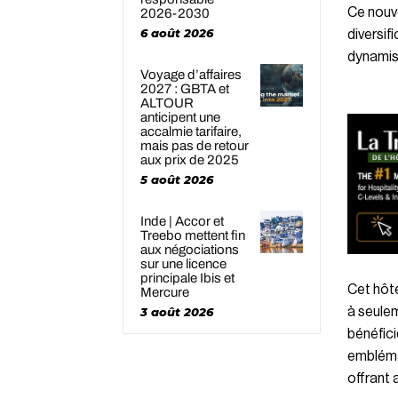
Ce nouve
2026-2030
6 août 2026
diversif
dynamism
Voyage d’affaires
2027 : GBTA et
ALTOUR
anticipent une
accalmie tarifaire,
mais pas de retour
aux prix de 2025
5 août 2026
Inde | Accor et
Treebo mettent fin
aux négociations
sur une licence
principale Ibis et
Cet hôte
Mercure
à seulem
3 août 2026
bénéfici
emblémat
offrant a