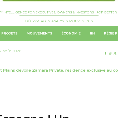
TY INTELLIGENCE FOR EXECUTIVES, OWNERS & INVESTORS • FOR BETTER 
DÉCRYPTAGES, ANALYSES, MOUVEMENTS
PROJETS
MOUVEMENTS
ÉCONOMIE
RH
RÉGIE P
7 août 2026
Plains dévoile Zamara Private, résidence exclusive au cœ
| Josquin Crepelliere nommé Hotel Manager du Langham,