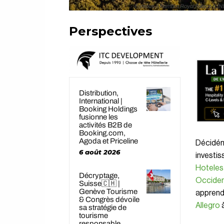
Famous Alhambra Royal Palace (UNESCO
Perspectives
Distribution,
International |
Booking Holdings
fusionne les
activités B2B de
Booking.com,
Agoda et Priceline
Décidém
6 août 2026
investis
Hoteles
Décryptage,
Occiden
Suisse🇨🇭 |
Genève Tourisme
apprend 
& Congrès dévoile
Allegro
à
sa stratégie de
tourisme
responsable