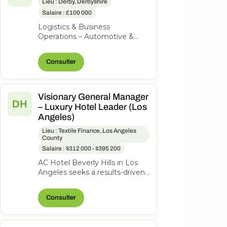
Lieu : Derby, Derbyshire
Salaire : £100 000
Logistics & Business
Operations – Automotive &
Aerospace | High-Value
Product | Private Equity-
Consulter
Backed Our client is a...
Visionary General Manager
DH
– Luxury Hotel Leader (Los
Angeles)
Lieu : Textile Finance, Los Angeles
County
Salaire : $312 000 - $395 200
AC Hotel Beverly Hills in Los
Angeles seeks a results-driven
General Manager to lead our
200-room lifestyle hotel and...
Consulter