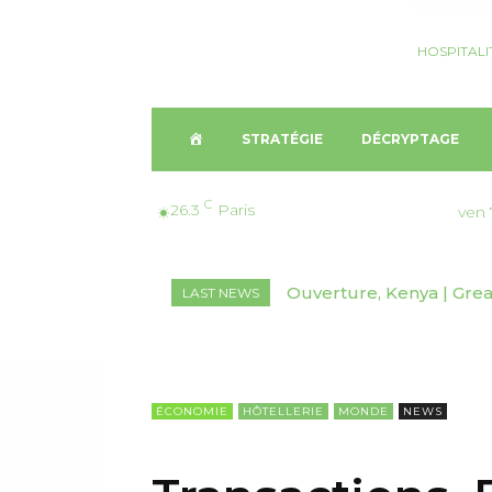
HOSPITALI
A
STRATÉGIE
DÉCRYPTAGE
C
C
26.3
Paris
ven 
C
Ouverture, Kenya | Great 
Nomination, Australie 
LAST NEWS
U
E
I
ÉCONOMIE
HÔTELLERIE
MONDE
NEWS
L