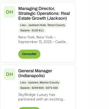
Managing Director,
DH
Strategic Operations: Real
Estate Growth (Jackson)
Lieu : Jackson Hole, Teton County
Salaire : $105 911
New York, New York –
September 15, 2025 – Castle
Peak Holdings, (“Castle Peak”
or “CPH”), the investment firm
Consulter
behind...
General Manager
DH
(Indianapolis)
Lieu : Uptown, Marion County
Salaire : $249 600 - $374 400
SkyBridge Luxury has
partnered with an exciting
ownership group to identify an
exceptional General Manager