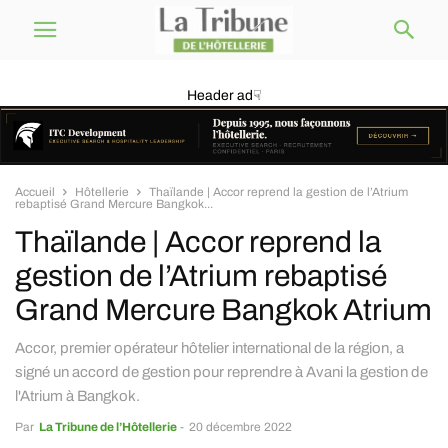
Header ad☟
Accueil
Hôtellerie
Thaïlande | Accor reprend la gestion de l’Atrium
rebaptisé Grand Mercure Bangkok...
Thaïlande | Accor reprend la
gestion de l’Atrium rebaptisé
Grand Mercure Bangkok Atrium
Accor, premier opérateur hôtelier international de la région, a
signé un accord de gestion pour reprendre à Avani la gestion de
l'Atrium à Bangkok.
Par
La Tribune de l’Hôtellerie
-
20 décembre 2022