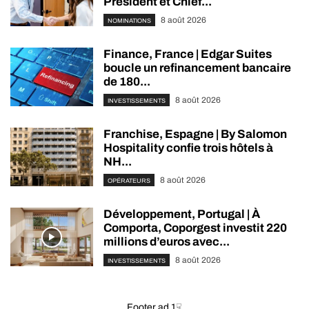
President et Chief...
8 août 2026
NOMINATIONS
Finance, France | Edgar Suites
boucle un refinancement bancaire
de 180...
8 août 2026
INVESTISSEMENTS
Franchise, Espagne | By Salomon
Hospitality confie trois hôtels à
NH...
8 août 2026
OPÉRATEURS
Développement, Portugal | À
Comporta, Coporgest investit 220
millions d’euros avec...
8 août 2026
INVESTISSEMENTS
Footer ad 1☟