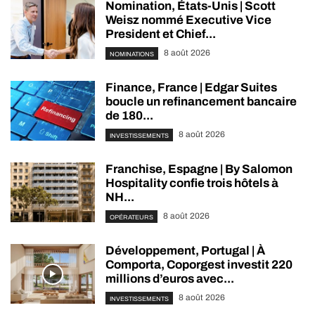
Nomination, États-Unis | Scott
Weisz nommé Executive Vice
President et Chief...
8 août 2026
NOMINATIONS
Finance, France | Edgar Suites
boucle un refinancement bancaire
de 180...
8 août 2026
INVESTISSEMENTS
Franchise, Espagne | By Salomon
Hospitality confie trois hôtels à
NH...
8 août 2026
OPÉRATEURS
Développement, Portugal | À
Comporta, Coporgest investit 220
millions d’euros avec...
8 août 2026
INVESTISSEMENTS