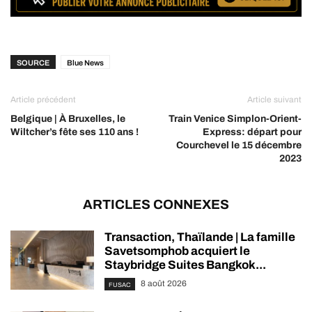
SOURCE
Blue News
Article précédent
Article suivant
Belgique | À Bruxelles, le
Train Venice Simplon-Orient-
Wiltcher’s fête ses 110 ans !
Express: départ pour
Courchevel le 15 décembre
2023
ARTICLES CONNEXES
Transaction, Thaïlande | La famille
Savetsomphob acquiert le
Staybridge Suites Bangkok...
8 août 2026
FUSAC