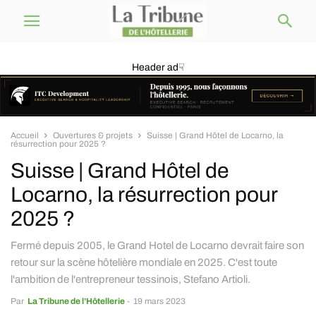
Header ad☟
Accueil
Ouvertures & projets
Suisse | Grand Hôtel de Locarno, la
résurrection pour 2025 ?
Suisse | Grand Hôtel de
Locarno, la résurrection pour
2025 ?
Fermé depuis 2005, le Grand Hotel de Locarno devrait faire son
retour sur la scène hôtelière mondiale en 2025. C'est toute
l'ambition de l'entrepreneur tessinois, Stefano Artioli.
Par
La Tribune de l’Hôtellerie
-
19 mars 2023