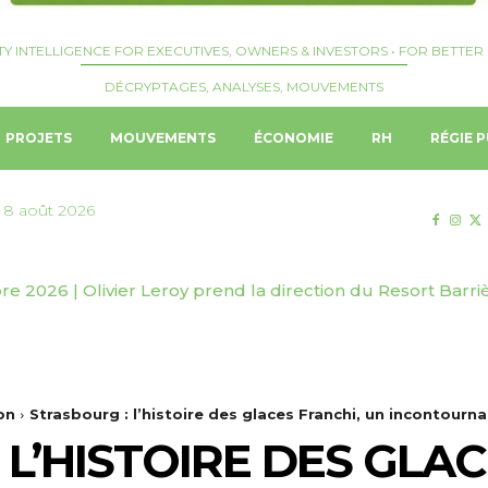
TY INTELLIGENCE FOR EXECUTIVES, OWNERS & INVESTORS • FOR BETTER 
DÉCRYPTAGES, ANALYSES, MOUVEMENTS
PROJETS
MOUVEMENTS
ÉCONOMIE
RH
RÉGIE P
 8 août 2026
e 2026 | Olivier Leroy prend la direction du Resort Barri
reat Plains dévoile Zamara Private, résidence exclusive 
on
Strasbourg : l’histoire des glaces Franchi, un incontourna
L’HISTOIRE DES GLAC