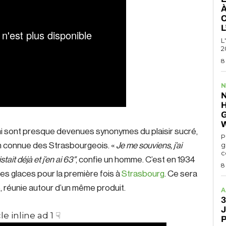
À
L
2
8
N
N
hi sont presque devenues synonymes du plaisir sucré,
P
g
en connue des Strasbourgeois. «
Je me souviens, j’ai
c
tait déjà et j’en ai 63″
, confie un homme. C’est en 1934
8
des glaces pour la première fois à
Strasbourg
. Ce sera
e, réunie autour d’un même produit.
A
3
J
le inline ad 1 ☟
P