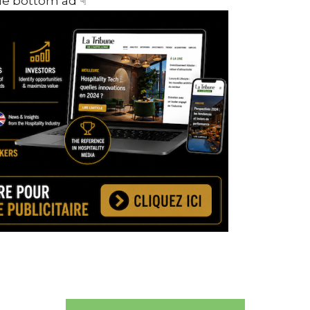
cle bottom ad ☟