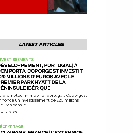
LATEST ARTICLES
NVESTISSEMENTS
DÉVELOPPEMENT, PORTUGAL | À
COMPORTA, COPORGEST INVESTIT
20 MILLIONS D’EUROS AVEC LE
REMIER PARK HYATT DE LA
ÉNINSULE IBÉRIQUE
e promoteur immobilier portugais Coporgest
nnonce un investissement de 220 millions
'euros dans le...
 août 2026
ÉCRYPTAGE
CLAIRAGE, FRANCE | L’EXTENSION