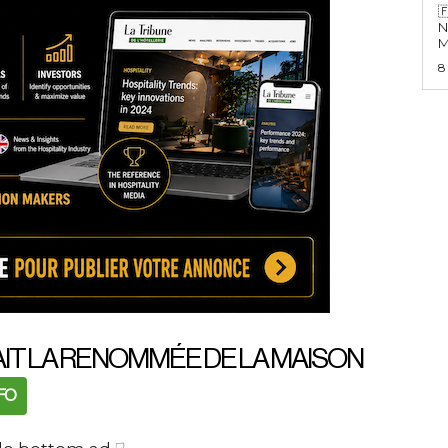

N
M
8
FAIT LA RENOMMÉE DE LA MAISON
NFO