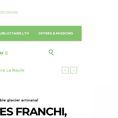
DECISIONS.
UBLICITAIRE LTH
OFFRES & MISSIONS
ère La Baule
au cœur du Maasai Mara
ble glacier artisanal
ES FRANCHI,