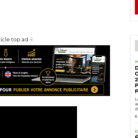
ticle top ad ☟
I
2
P
P
L
a
d
8
D
É