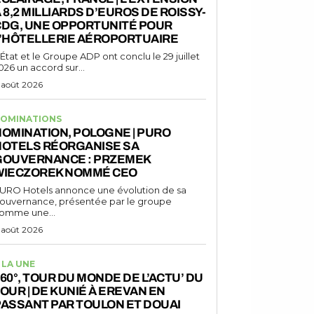
 8,2 MILLIARDS D’EUROS DE ROISSY-
CDG, UNE OPPORTUNITÉ POUR
L’HÔTELLERIE AÉROPORTUAIRE
'État et le Groupe ADP ont conclu le 29 juillet
026 un accord sur...
 août 2026
OMINATIONS
OMINATION, POLOGNE | PURO
HOTELS RÉORGANISE SA
GOUVERNANCE : PRZEMEK
WIECZOREK NOMMÉ CEO
URO Hotels annonce une évolution de sa
ouvernance, présentée par le groupe
omme une...
 août 2026
 LA UNE
60°, TOUR DU MONDE DE L’ACTU’ DU
OUR | DE KUNIÉ À EREVAN EN
ASSANT PAR TOULON ET DOUAI