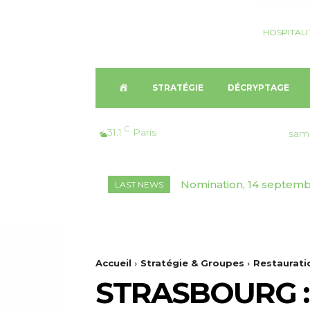
HOSPITALI
A
STRATÉGIE
DÉCRYPTAGE
C
C
31.1
Paris
sam
C
Nomination, 14 septembr
Ouverture, Kenya | G
LAST NEWS
U
E
I
Accueil
Stratégie & Groupes
Restaurati
STRASBOURG : 
L