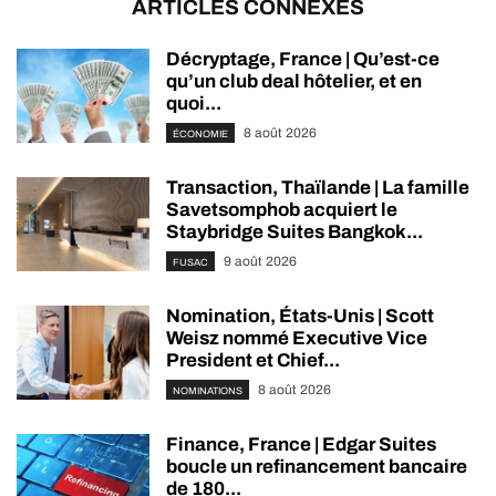
ARTICLES CONNEXES
Décryptage, France | Qu’est-ce
qu’un club deal hôtelier, et en
quoi...
8 août 2026
ÉCONOMIE
Transaction, Thaïlande | La famille
Savetsomphob acquiert le
Staybridge Suites Bangkok...
9 août 2026
FUSAC
Nomination, États-Unis | Scott
Weisz nommé Executive Vice
President et Chief...
8 août 2026
NOMINATIONS
Finance, France | Edgar Suites
boucle un refinancement bancaire
de 180...