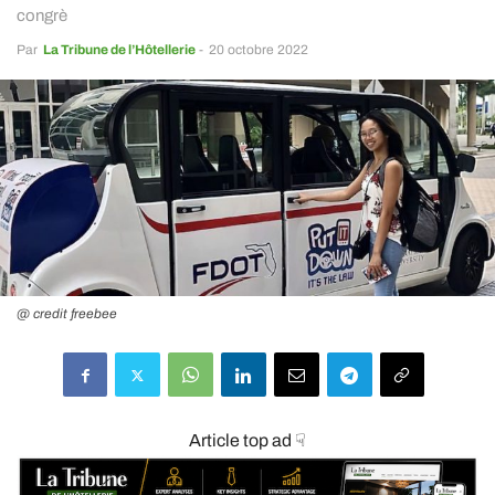
congrè
Par
La Tribune de l’Hôtellerie
-
20 octobre 2022
@ credit freebee
Article top ad ☟