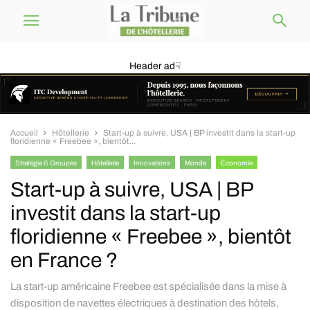
Header ad☟
Accueil
Hôtellerie
Start-up à suivre, USA | BP investit dans la start-up
floridienne « Freebee », bientôt...
Stratégie & Groupes
Hôtellerie
Innovations
Monde
Économie
Technologie
Start-up à suivre, USA | BP
investit dans la start-up
floridienne « Freebee », bientôt
en France ?
La start-up américaine Freebee est spécialisée dans la mise à
disposition de navettes électriques à destination des hôtels,