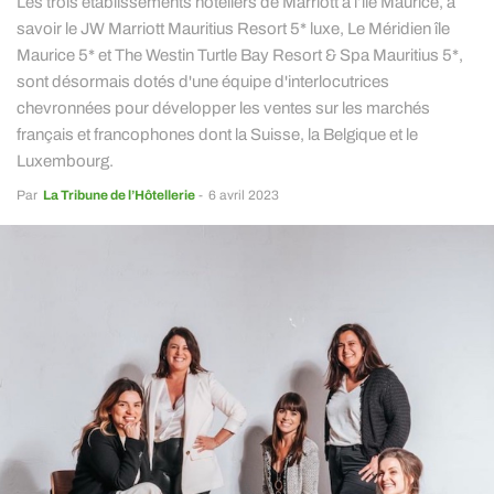
Les trois établissements hôteliers de Marriott à l’île Maurice, à
savoir le JW Marriott Mauritius Resort 5* luxe, Le Méridien île
Maurice 5* et The Westin Turtle Bay Resort & Spa Mauritius 5*,
sont désormais dotés d'une équipe d'interlocutrices
chevronnées pour développer les ventes sur les marchés
français et francophones dont la Suisse, la Belgique et le
Luxembourg.
Par
La Tribune de l’Hôtellerie
-
6 avril 2023