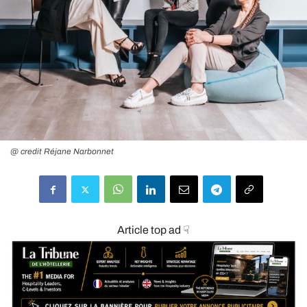
@ credit Réjane Narbonnet
Article top ad ☟