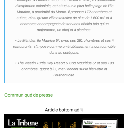
• L’iconique JW Marriott Mauritius Resort 5* luxe, à l’architecture
d’inspiration coloniale, est situé sur la plus belle plage de l’île
Maurice, à proximité du Morne. Il propose 172 chambres et
suites, ainsi qu’une villa exclusive de plus de 1 600 m2 et 4
chambres accompagnée de services dédiés tels qu’un
majordome, un chef et 4 piscines.
• Le Méridien île Maurice 5*, avec ses 261 chambres et ses 4
restaurants, s’impose comme un établissement incontournable
dans sa catégorie.
• The Westin Turtle Bay Resort & Spa Mauritius 5* et ses 190
chambres, quant à lui, met l’accent sur le bien-être et
l’authenticité.
Communiqué de presse
Article bottom ad ☟