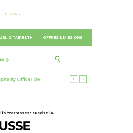
DECISIONS.
UBLICITAIRE LTH
OFFRES & MISSIONS
tality Officer de
ns d’euros pour ses
 "terrasses" suscite la...
AUSSE