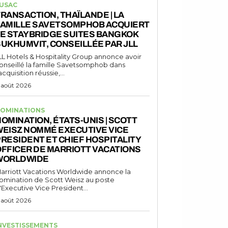
USAC
RANSACTION, THAÏLANDE | LA
FAMILLE SAVETSOMPHOB ACQUIERT
LE STAYBRIDGE SUITES BANGKOK
UKHUMVIT, CONSEILLÉE PAR JLL
LL Hotels & Hospitality Group annonce avoir
onseillé la famille Savetsomphob dans
'acquisition réussie,...
 août 2026
OMINATIONS
OMINATION, ÉTATS-UNIS | SCOTT
WEISZ NOMMÉ EXECUTIVE VICE
RESIDENT ET CHIEF HOSPITALITY
FFICER DE MARRIOTT VACATIONS
WORLDWIDE
arriott Vacations Worldwide annonce la
omination de Scott Weisz au poste
'Executive Vice President...
 août 2026
NVESTISSEMENTS