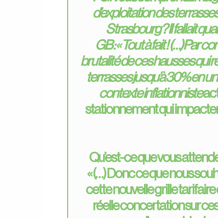
d’exploitation des terrasses
Strasbourg ? Il fallait q
GB : « Tout à fait ! (…)Par 
brutalité de ces hausses qui r
terrasses jusqu’à 30% en une
contexte inflationniste
act
stationnement qui impacten
Qu’est-ce que vous attende
« (…) Donc ce que nous souha
cette nouvelle grille tarifai
réelle concertation sur c