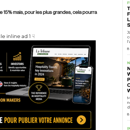
F
T
 15% mais, pour les plus grandes, cela pourra
S
J
le inline ad 1 ☟
c
l
8
N
N
P
O
M
n
d
8
I