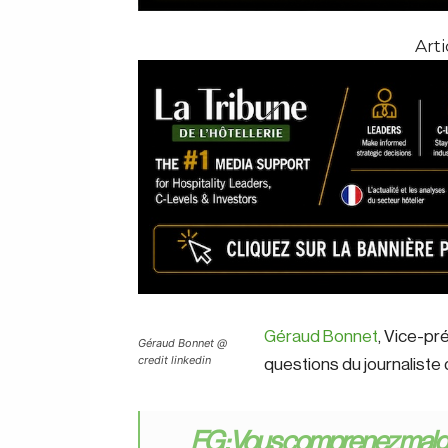
Arti
Géraud Bonnet
, Vice-pr
Géraud Bonnet @
credit linkedin
questions du journaliste
FG : Vous comprenez malgré 