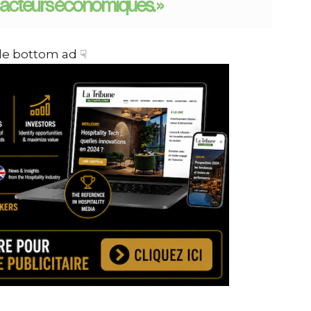
 acteurs économiques. »
cle bottom ad ☟