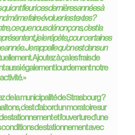
 qui ont fleuri ces dernières années à
uand même faire évoluer les textes ?
contre, ce que nous dénonçons, c’est la
eprésentent, je le répète, pour certaines
 année. Je rappelle qu’on est dans un
uellement. Ajoutez à ça les frais de
t aussi également lourdement notre
activité. »
z de la municipalité de Strasbourg ?
itons, c’est d’abord un moratoire sur
re de stationnement et l’ouverture d’une
es conditions de stationnement avec