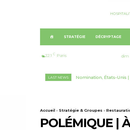
HOSPITALI
A
STRATÉGIE
DÉCRYPTAGE
C
C
22.1
Paris
dim 
C
Nomination, États-Unis |
Finance, France | Edg
LAST NEWS
U
Marriott Vacations Worl
résidences hôtelière
E
I
Accueil
Stratégie & Groupes
Restaurati
POLÉMIQUE | 
L