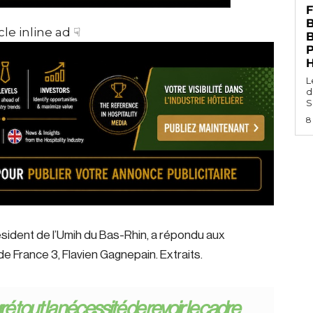
F
cle inline ad ☟
B
L
d
S
8
ésident de l’Umih du Bas-Rhin, a répondu aux
 de France 3,
Flavien Gagnepain. Extraits.
tout la nécessité de revoir le cadre