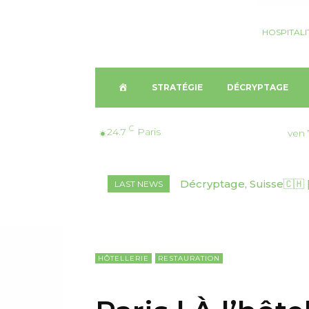
HOSPITALI
A
STRATÉGIE
DÉCRYPTAGE
C
C
24.7
Paris
ven 
C
Décryptage, Suisse🇨🇭 
Nomination, Rwanda |
LAST NEWS
U
2026-2030
Rwanda
E
I
HÔTELLERIE
RESTAURATION
L