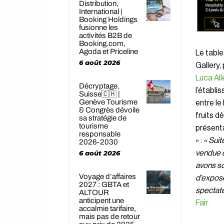
Distribution,
International |
Booking Holdings
fusionne les
activités B2B de
Booking.com,
Agoda et Priceline
Le table
6 août 2026
Gallery,
Luca All
Décryptage,
l’établi
Suisse🇨🇭 |
Genève Tourisme
entre le
& Congrès dévoile
fruits d
sa stratégie de
tourisme
présenta
responsable
» :
« Suit
2026-2030
6 août 2026
vendue q
avons so
Voyage d’affaires
d’expose
2027 : GBTA et
spectate
ALTOUR
anticipent une
Fair
accalmie tarifaire,
mais pas de retour