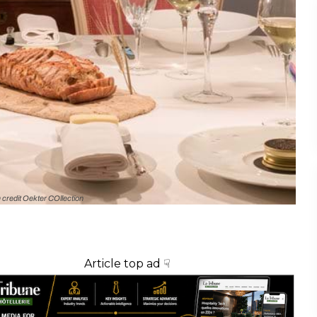
credit Oekter COllection
Article top ad ☟