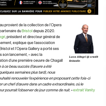
au provient de la collection de l’Opera
 partenaire du
Bristol
depuis 2020.
egri
, président et directeur général de
ssement, explique que l’association
 Bristol et l’Opera Gallery a porté ses
ès son lancement, « avec la
Luca Allegri @ credit
tion d’une première oeuvre de Chagall
linkedin
e à ce beau succès (l’œuvre a été
uelques semaines plus tard), nous
uhaité renouveler l’expérience en proposant cette fois-ci
r un chef d’œuvre dans un cadre extraordinaire, où le
ur pourrait l’observer de jour comme de nuit. »
extrait Vanity