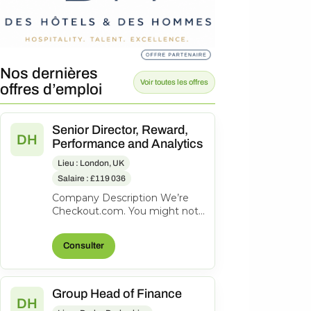
Nos dernières
Voir toutes les offres
offres d’emploi
Senior Director, Reward,
DH
Performance and Analytics
Lieu : London, UK
Salaire : £119 036
Company Description We’re
Checkout.com. You might not
know our name, but
companies like eBay, Spotify,
Consulter
Klarna, Uber,...
Group Head of Finance
DH