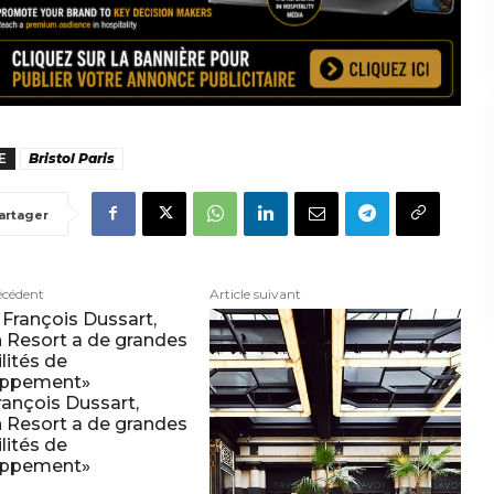
E
Bristol Paris
artager
écédent
Article suivant
rançois Dussart,
n Resort a de grandes
lités de
oppement»