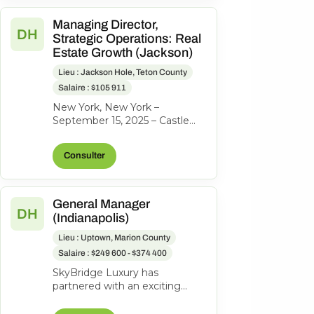
Managing Director,
DH
Strategic Operations: Real
Estate Growth (Jackson)
Lieu : Jackson Hole, Teton County
Salaire : $105 911
New York, New York –
September 15, 2025 – Castle
Peak Holdings, (“Castle Peak”
or “CPH”), the investment firm
Consulter
behind...
General Manager
DH
(Indianapolis)
Lieu : Uptown, Marion County
Salaire : $249 600 - $374 400
SkyBridge Luxury has
partnered with an exciting
ownership group to identify an
exceptional General Manager