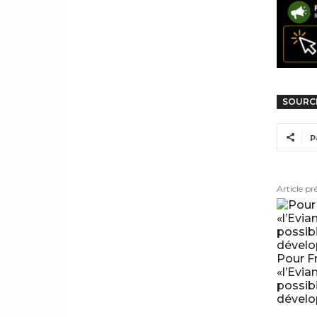
SOURC
P
Article pr
Pour F
«l’Evia
possibi
dével