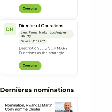
lead a coastal property to
profitability through revenue
Consulter
grow...
Director of Operations
DH
Lieu : Farmer Market, Los Angeles
County
Salaire : $152 767
Description JOB SUMMARY
Functions as the strategic
business leader of the
property's Hotel Operations.
Consulter
Areas of respo...
Dernières nominations
Nomination, Rwanda | Martin
Cody nommé Cluster