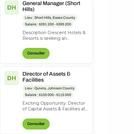
General Manager (Short
DH
Hills)
Lieu : Short Hills, Essex County
Salaire : $291 200 - $395 200
Description Crescent Hotels &
Resorts is seeking an
exceptional General Manager
to lead the Hilton Short Hills. At
Consulter
Cr...
Director of Assets &
DH
Facilities
Lieu : Quivira, Johnson County
Salaire : $105 000 - $115 000
Exciting Opportunity: Director
of Capital Assets & Facilities at
Hotel Management and
Consulting, Inc. About the
Consulter
role...