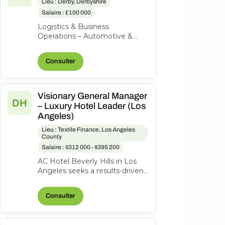
Lieu : Derby, Derbyshire
Salaire : £100 000
Logistics & Business
Operations – Automotive &
Aerospace | High-Value
Product | Private Equity-
Consulter
Backed Our client is a...
Visionary General Manager
DH
– Luxury Hotel Leader (Los
Angeles)
Lieu : Textile Finance, Los Angeles
County
Salaire : $312 000 - $395 200
AC Hotel Beverly Hills in Los
Angeles seeks a results-driven
General Manager to lead our
200-room lifestyle hotel and...
Consulter