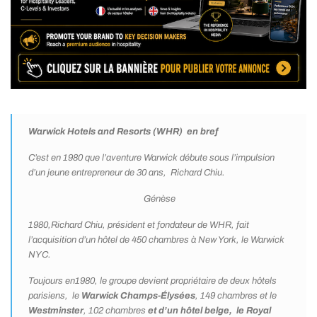
Warwick Hotels and Resorts (WHR) en bref
C’est en 1980 que l’aventure Warwick débute sous l’impulsion
d’un jeune entrepreneur de 30 ans, Richard Chiu.
Génèse
1980,Richard Chiu, président et fondateur de WHR, fait
l’acquisition d’un hôtel de 450 chambres à New York, le Warwick
NYC.
Toujours en1980, le groupe devient propriétaire de deux hôtels
parisiens, le
Warwick Champs-Élysées
, 149 chambres et le
Westminster
, 102 chambres
et d’un hôtel belge, le Royal