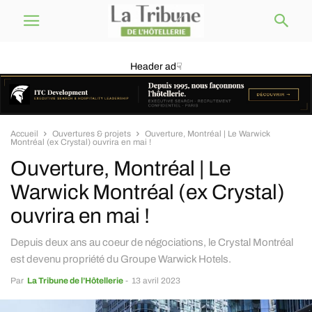
Header ad☟
Accueil
Ouvertures & projets
Ouverture, Montréal | Le Warwick
Montréal (ex Crystal) ouvrira en mai !
Ouverture, Montréal | Le
Warwick Montréal (ex Crystal)
ouvrira en mai !
Depuis deux ans au coeur de négociations, le Crystal Montréal
est devenu propriété du Groupe Warwick Hotels.
Par
La Tribune de l’Hôtellerie
-
13 avril 2023