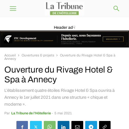
Header ad☟
Accueil
Ouvertures & projets
Ouverture du Rivage Hotel & Spa à
Annecy
Ouverture du Rivage Hotel &
Spa à Annecy
L’établissement quatre étoiles Rivage Hotel & Spa ouvrira à
Annecy le 1er juillet 2021 dans une structure « chique et
moderne ».
Par
La Tribune de l’Hôtellerie
-
5 mai 2021