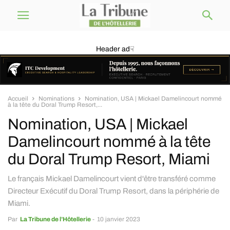
Header ad☟
Accueil
Nominations
Nomination, USA | Mickael Damelincourt nommé
à la tête du Doral Trump Resort,...
Nomination, USA | Mickael
Damelincourt nommé à la tête
du Doral Trump Resort, Miami
Le français Mickael Damelincourt vient d'être transféré comme
Directeur Exécutif du Doral Trump Resort, dans la périphérie de
Miami.
Par
La Tribune de l’Hôtellerie
-
10 janvier 2023