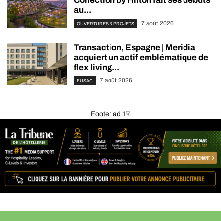
Collection by Hilton fait ses débuts
au...
7 août 2026
OUVERTURES & PROJETS
Transaction, Espagne | Meridia
acquiert un actif emblématique de
flex living...
7 août 2026
FUSAC
Footer ad 1☟