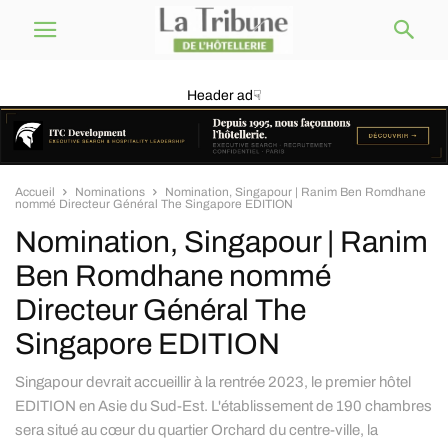
Header ad☟
Accueil
Nominations
Nomination, Singapour | Ranim Ben Romdhane
nommé Directeur Général The Singapore EDITION
Nomination, Singapour | Ranim
Ben Romdhane nommé
Directeur Général The
Singapore EDITION
Singapour devrait accueillir à la rentrée 2023, le premier hôtel
EDITION en Asie du Sud-Est. L'établissement de 190 chambres
sera situé au cœur du quartier Orchard du centre-ville, la