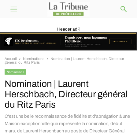
Header ad☟
Accueil
Nominations
Nomination | Laurent Herschbach, Directeur
général du Ritz Paris
Nominations
Nomination | Laurent
Herschbach, Directeur général
du Ritz Paris
C'est une belle reconnaissance de fidélité et d'abnégation à une
Maison exceptionnelle que représente la nomination, début
mars, de Laurent Herschbach au poste de Directeur Général !