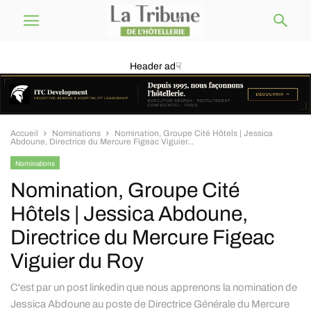
Header ad☟
Accueil
Nominations
Nomination, Groupe Cité Hôtels | Jessica
Abdoune, Directrice du Mercure Figeac Viguier...
Nominations
Nomination, Groupe Cité
Hôtels | Jessica Abdoune,
Directrice du Mercure Figeac
Viguier du Roy
C'est par un post linkedin que nous apprenons la nomination de
Jessica Abdoune au poste de Directrice Générale du Mercure