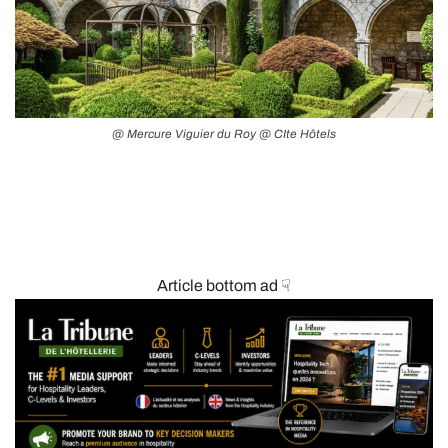
@ Mercure Viguier du Roy @ CIte Hôtels
Article bottom ad ☟