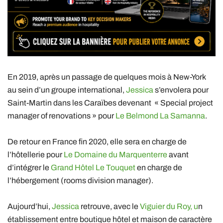
En 2019, après un passage de quelques mois à New-York
au sein d’un groupe international,
Jessica
s’envolera pour
Saint-Martin dans les Caraïbes devenant « Special project
manager of renovations » pour
Le Belmond La Samanna
.
De retour en France fin 2020, elle sera en charge de
l’hôtellerie pour
Le Domaine du Marquenterre
avant
d’intégrer le
Grand Hôtel Le Touquet
en charge de
l’hébergement (rooms division manager).
Aujourd’hui,
Jessica
retrouve, avec le
Viguier du Roy, u
n
établissement entre boutique hôtel et maison de caractère