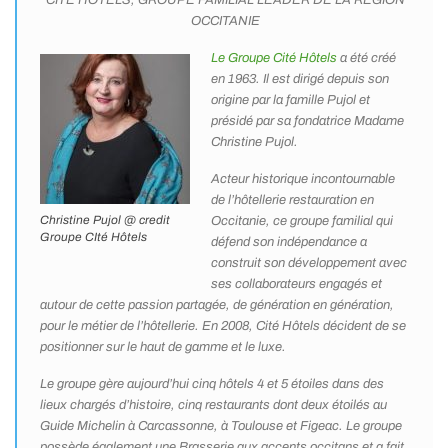
CITE HOTELS, GROUPE FAMILIAL LEADER DE LA REGION
OCCITANIE
Le Groupe Cité Hôtels
a été créé
en 1963. Il est dirigé depuis son
origine par la famille Pujol et
présidé par sa fondatrice Madame
Christine Pujol.
Acteur historique incontournable
de l’hôtellerie restauration en
Christine Pujol @ credit
Occitanie, ce groupe familial qui
Groupe CIté Hôtels
défend son indépendance a
construit son développement avec
ses collaborateurs engagés et
autour de cette passion partagée, de génération en génération,
pour le métier de l’hôtellerie. En 2008, Cité Hôtels décident de se
positionner sur le haut de gamme et le luxe.
Le groupe gère aujourd’hui cinq hôtels 4 et 5 étoiles dans des
lieux chargés d’histoire, cinq restaurants dont deux étoilés au
Guide Michelin à Carcassonne, à Toulouse et Figeac. Le groupe
possède également une Brasserie aux accents occitans et a fait