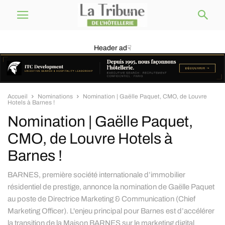
Header ad☟
Accueil
Nominations
Nomination | Gaëlle Paquet, CMO, de Louvre
Hotels à Barnes !
Nomination | Gaëlle Paquet,
CMO, de Louvre Hotels à
Barnes !
BARNES, première société internationale d’immobilier
résidentiel de prestige, annonce la nomination de Gaëlle Paquet
au poste de Directrice Marketing & Communication (Chief
Marketing Officer). L'enjeu principal pour Barnes est d’accélérer
la transition de la Maison BARNES sur le marketing digital