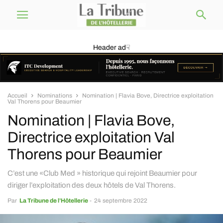
Header ad☟
Accueil
Nominations
Nomination | Flavia Bove, Directrice exploitation
Val Thorens pour Beaumier
Nomination | Flavia Bove,
Directrice exploitation Val
Thorens pour Beaumier
C’est une «Club Med » historique qui rejoint Beaumier pour
diriger l’exploitation des deux hôtels de Val Thorens.
Par
La Tribune de l’Hôtellerie
-
24 septembre 2022