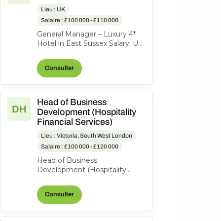
Lieu : UK
Salaire : £100 000 - £110 000
General Manager – Luxury 4*
Hotel in East Sussex Salary: Up
to £110,000 + Bonus An
exciting opportunity has arisen
Consulter
fo...
Head of Business
DH
Development (Hospitality
Financial Services)
Lieu : Victoria, South West London
Salaire : £100 000 - £120 000
Head of Business
Development (Hospitality
Financial Services) £60k-£65k
£120k-£130k OTE | Hybrid
Consulter
Hybrid | London fiel...