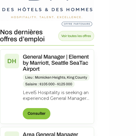
Nos dernières
Voir toutes les offres
offres d’emploi
General Manager | Element
DH
by Marriott, Seattle SeaTac
Airport
Lieu : Mcmicken Heights, King County
Salaire : $105 000 - $125 000
Level5 Hospitality is seeking an
experienced General Manager
to lead the Element by
Marriott, an award-winning 177-
Consulter
ro...
Area General Manager