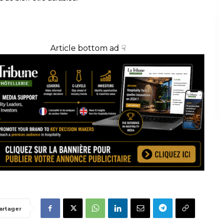
Article bottom ad ☟
artager