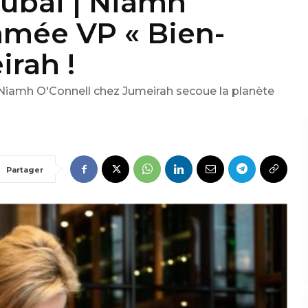
ubaï | Niamh
mée VP « Bien-
irah !
 de Niamh O'Connell chez Jumeirah secoue la planète
Partager