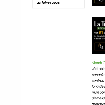
23 juillet 2026
Niamh O
véritabl
conduire
centres 
long de l
mon obje
d’amélio
pratique