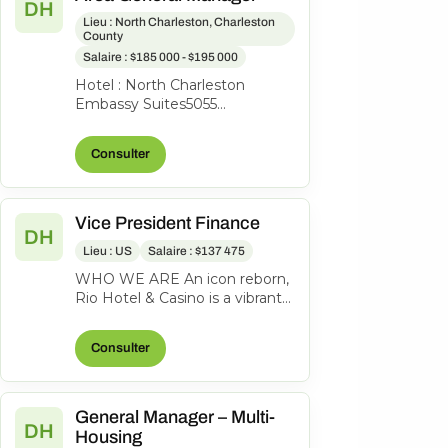
DH
Lieu : North Charleston, Charleston
County
Salaire : $185 000 - $195 000
Hotel : North Charleston
Embassy Suites5055
International BlvdN Charleston,
SC 29418Area Hotel General
Consulter
ManagerFull ti...
Vice President Finance
DH
Lieu : US
Salaire : $137 475
WHO WE ARE An icon reborn,
Rio Hotel & Casino is a vibrant
oasis just one block off the
famed Las Vegas Strip on
Consulter
Flam...
General Manager – Multi-
DH
Housing