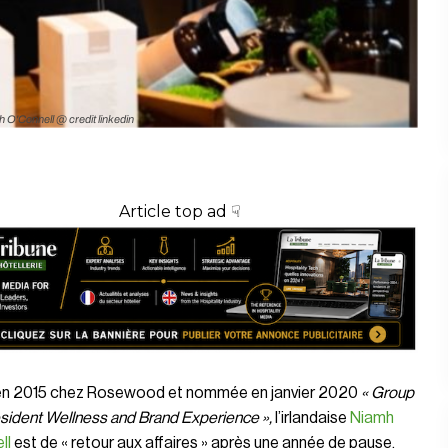
 O'Connell @ credit linkedin
Article top ad ☟
en 2015 chez Rosewood et nommée en janvier 2020
«
Group
sident Wellness and Brand Experience »,
l’irlandaise
Niamh
ll
est de « retour aux affaires » après une année de pause.