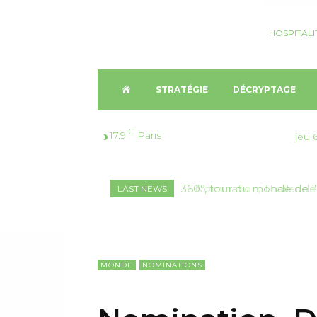
HOSPITALI
A
STRATÉGIE
DÉCRYPTAGE
C
C
17.9
Paris
jeu 
C
Nomination, Thaïlande 
LAST NEWS
U
E
I
MONDE
NOMINATIONS
L