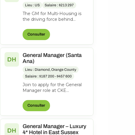
Lieu : US
Salaire : $213 297
The GM for Multi-Housing is
the driving force behind
roughly $160M in revenue
across two direct-selling
Consulter
segments — Mu...
General Manager (Santa
DH
Ana)
Lieu : Diamond, Orange County
Salaire : $187 200 - $457 600
Join to apply for the General
Manager role at CKE
Restaurants, Inc. 3 months ago
Be among the first 25
Consulter
applicants Joi...
General Manager – Luxury
DH
4* Hotel in East Sussex