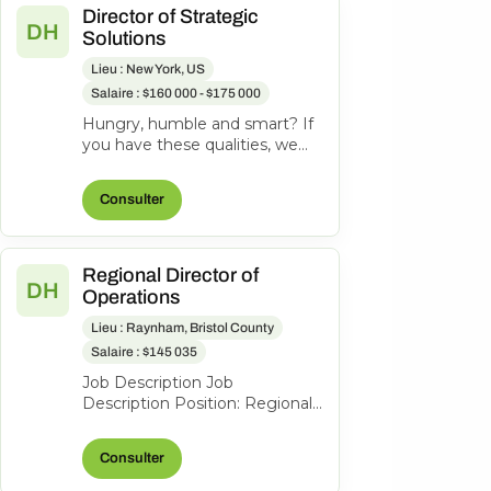
Director of Strategic
DH
Solutions
Lieu : New York, US
Salaire : $160 000 - $175 000
Hungry, humble and smart? If
you have these qualities, we
want you on the team. Job
Summary: The Director of
Consulter
Strategi...
Regional Director of
DH
Operations
Lieu : Raynham, Bristol County
Salaire : $145 035
Job Description Job
Description Position: Regional
Director of Operations |
Regional Manager Location:
Consulter
Raynham, MA Ba...