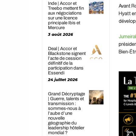
Inde | Accor et
Avant 
Treebo mettent fin
aux négociations
Hyatt e
sur une licence
développ
principale Ibis et
Mercure
3 août 2026
Jumeira
présiden
Deal | Accor et
Bien-Êtr
Blackstone signent
l’acte de cession
définitif de la
participation dans
Essendi
24 juillet 2026
Grand Décryptage
| Guerre, talents et
transmission :
sommes-nous à
l’aube d’une
nouvelle
géographie du
leadership hôtelier
mondial ?