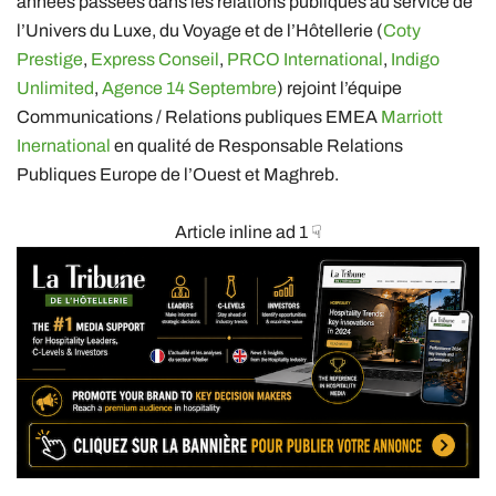
années passées dans les relations publiques au service de
l’Univers du Luxe, du Voyage et de l’Hôtellerie (
Coty
Prestige
,
Express Conseil
,
PRCO International
,
Indigo
Unlimited
,
Agence 14 Septembre
) rejoint l’équipe
Communications / Relations publiques EMEA
Marriott
Inernational
en qualité de Responsable Relations
Publiques Europe de l’Ouest et Maghreb.
Article inline ad 1 ☟