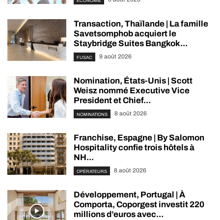
ÉCONOMIE
Transaction, Thaïlande | La famille
Savetsomphob acquiert le
Staybridge Suites Bangkok...
9 août 2026
FUSAC
Nomination, États-Unis | Scott
Weisz nommé Executive Vice
President et Chief...
8 août 2026
NOMINATIONS
Franchise, Espagne | By Salomon
Hospitality confie trois hôtels à
NH...
8 août 2026
OPÉRATEURS
Développement, Portugal | À
Comporta, Coporgest investit 220
millions d’euros avec...