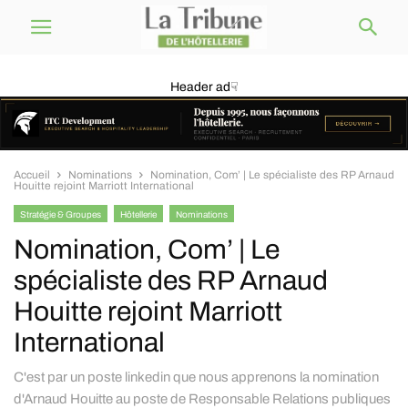
Header ad☟
Accueil
Nominations
Nomination, Com’ | Le spécialiste des RP Arnaud
Houitte rejoint Marriott International
Stratégie & Groupes
Hôtellerie
Nominations
Nomination, Com’ | Le
spécialiste des RP Arnaud
Houitte rejoint Marriott
International
C'est par un poste linkedin que nous apprenons la nomination
d'Arnaud Houitte au poste de Responsable Relations publiques