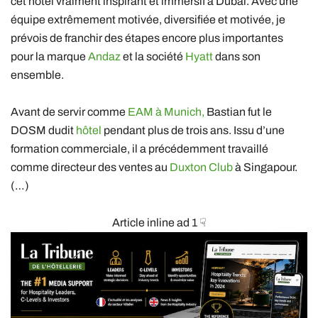
cet hôtel vraiment inspirant et immersif à Dubaï. Avec une
équipe extrêmement motivée, diversifiée et motivée, je
prévois de franchir des étapes encore plus importantes
pour la marque
Andaz
et la société
Hyatt
dans son
ensemble.
Avant de servir comme
EAM à Munich,
Bastian fut le
DOSM dudit
hôtel
pendant plus de trois ans. Issu d’une
formation commerciale, il a précédemment travaillé
comme directeur des ventes au
Duxton Club
à Singapour.
(…)
Article inline ad 1 ☟