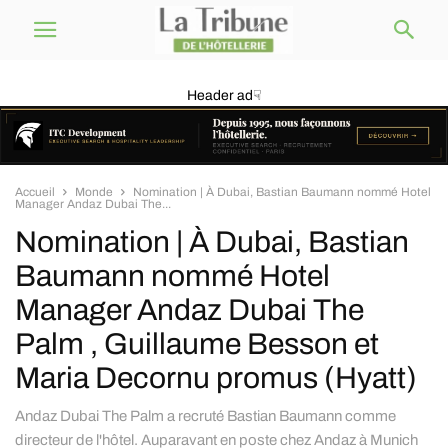
Header ad☟
Accueil
Monde
Nomination | À Dubai, Bastian Baumann nommé Hotel
Manager Andaz Dubai The...
Nomination | À Dubai, Bastian
Baumann nommé Hotel
Manager Andaz Dubai The
Palm , Guillaume Besson et
Maria Decornu promus (Hyatt)
Andaz Dubai The Palm a recruté Bastian Baumann comme
directeur de l'hôtel. Auparavant en poste chez Andaz à Munich