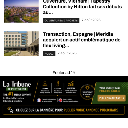
Ouverture, Vietnam | Tapestry
Collection by Hilton fait ses débuts
au...
7 août 2026
OUVERTURES & PROJETS
Transaction, Espagne | Meridia
acquiert un actif emblématique de
flex living...
7 août 2026
FUSAC
Footer ad 1☟