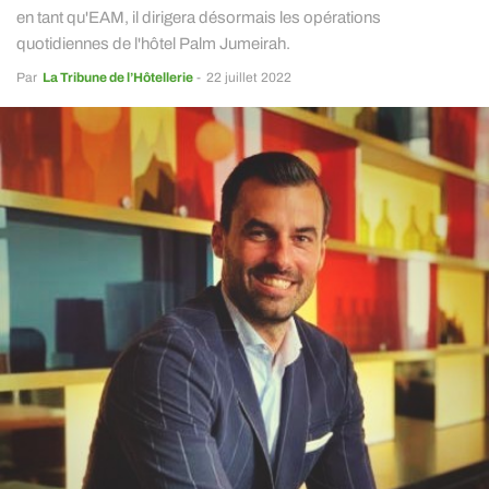
en tant qu'EAM, il dirigera désormais les opérations
quotidiennes de l'hôtel Palm Jumeirah.
Par
La Tribune de l’Hôtellerie
-
22 juillet 2022