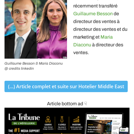
récemment transféré
Guillaume Besson
de
directeur des ventes à
directeur des ventes et du
marketing et
Maria
Diaconu
à directeur des
ventes.
Guillaume Besson & Maria Diaconu
@ credits linkedin
(…) Article complet et suite sur Hotelier Middle East
Article bottom ad ☟