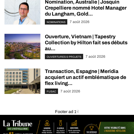
Nomination, Australie | Josquin
Crepelliere nommé Hotel Manager
du Langham, Gold...
7 août 2026
NOMINATIONS
Ouverture, Vietnam | Tapestry
Collection by Hilton fait ses débuts
au...
7 août 2026
OUVERTURES & PROJETS
Transaction, Espagne | Meridia
acquiert un actif emblématique de
flex living...
7 août 2026
FUSAC
Footer ad 1☟