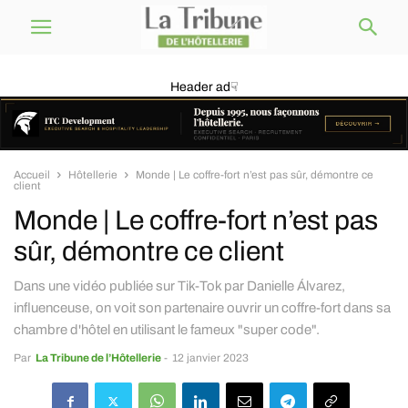
Header ad☟
Accueil
Hôtellerie
Monde | Le coffre-fort n’est pas sûr, démontre ce
client
Monde | Le coffre-fort n’est pas
sûr, démontre ce client
Dans une vidéo publiée sur Tik-Tok par Danielle Álvarez,
influenceuse, on voit son partenaire ouvrir un coffre-fort dans sa
chambre d'hôtel en utilisant le fameux "super code".
Par
La Tribune de l’Hôtellerie
-
12 janvier 2023