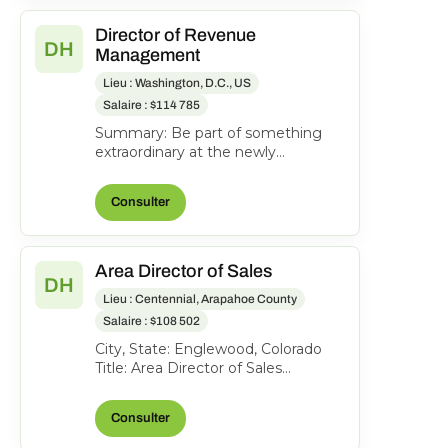
Director of Revenue
DH
Management
Lieu : Washington, D.C., US
Salaire : $114 785
Summary: Be part of something
extraordinary at the newly
reimagined Hyatt Regency
Washington on Capitol Hill-an
Consulter
iconi...
Area Director of Sales
DH
Lieu : Centennial, Arapahoe County
Salaire : $108 502
City, State: Englewood, Colorado
Title: Area Director of Sales
Location: Englewood CO FLSA:
Exempt Status: F ull-time...
Consulter