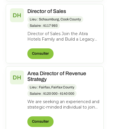
Director of Sales
DH
Lieu : Schaumburg, Cook County
Salaire : $117 993
Director of Sales Join the Atira
Hotels Family and Build a Legacy
of Hospitality! Work Location: Hyatt
Place Schaumbu...
Consulter
Area Director of Revenue
DH
Strategy
Lieu : Fairfax, Fairfax County
Salaire : $120 000 - $140 000
We are seeking an experienced and
strategic-minded individual to join
our team as an Area Director of
Revenue Strateg...
Consulter