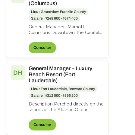
(Columbus)
Lieu : Grandview, Franklin County
Salaire : $249 600 - $374 400
General Manager- Marriott
Columbus Downtown The Capital
Suites Hotel, 50 S Front St.,
Columbus, Ohio, United States o...
Consulter
General Manager – Luxury
DH
Beach Resort (Fort
Lauderdale)
Lieu : Fort Lauderdale, Broward County
Salaire : $312 000 - $395 200
Description Perched directly on the
shores of the Atlantic Ocean,
Pelican Grand Beach Resort is one
of Fort Lauderdal...
Consulter