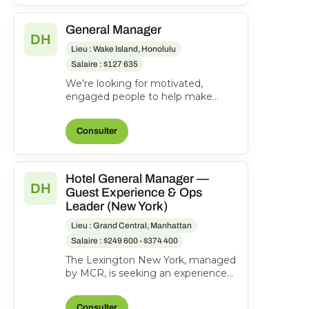
General Manager
DH
Lieu : Wake Island, Honolulu
Salaire : $127 635
We're looking for motivated,
engaged people to help make
everyone's journeys better.
Manages and directs the operatio...
Consulter
Hotel General Manager —
DH
Guest Experience & Ops
Leader (New York)
Lieu : Grand Central, Manhattan
Salaire : $249 600 - $374 400
The Lexington New York, managed
by MCR, is seeking an experienced
General Manager to oversee hotel
operations, ensuri...
Consulter