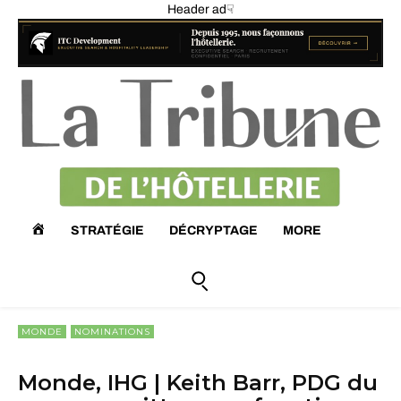
Header ad☟
A
STRATÉGIE
DÉCRYPTAGE
MORE
C
C
MONDE
NOMINATIONS
U
Monde, IHG | Keith Barr, PDG du