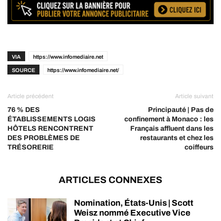
VIA
https://www.infomediaire.net
SOURCE
https://www.infomediaire.net/
Article précédent
Article suivant
76 % DES
Principauté | Pas de
ÉTABLISSEMENTS LOGIS
confinement à Monaco : les
HÔTELS RENCONTRENT
Français affluent dans les
DES PROBLÈMES DE
restaurants et chez les
TRÉSORERIE
coiffeurs
ARTICLES CONNEXES
Nomination, États-Unis | Scott
Weisz nommé Executive Vice