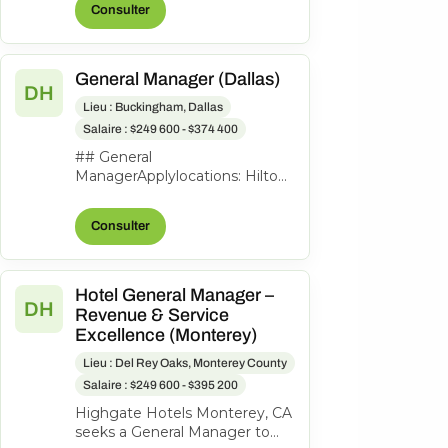
Consulter
to lead th...
General Manager (Dallas)
DH
Lieu : Buckingham, Dallas
Salaire : $249 600 - $374 400
## General
ManagerApplylocations: Hilton
Garden Inn Dallas
Downtowntime type: Full
Consulter
timeposted on: Posted
Todayjob req...
Hotel General Manager –
DH
Revenue & Service
Excellence (Monterey)
Lieu : Del Rey Oaks, Monterey County
Salaire : $249 600 - $395 200
Highgate Hotels Monterey, CA
seeks a General Manager to