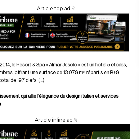
Article top ad ☟
 2014, le Resort & Spa « Almar Jesolo » est un hôtel 5 étoiles,
bres, offrant une surface de 13 079 m² répartis en R+9
total de 197 clefs. (…)
issement qui allie l’élégance du design italien et services
m
Article inline ad ☟