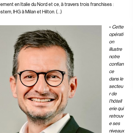
lement en Italie du Nord et ce, à travers trois franchises :
tern, IHG à Milan et Hilton. (…)
«
Cette
opérati
on
illustre
notre
confian
ce
dans le
secteu
r de
l’hôtell
erie qui
retrouv
e ses
niveaux