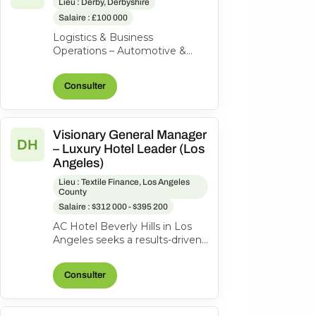
Lieu : Derby, Derbyshire
Salaire : £100 000
Logistics & Business
Operations – Automotive &
Aerospace | High-Value
Product | Private Equity-
Consulter
Backed Our client is a...
Visionary General Manager
DH
– Luxury Hotel Leader (Los
Angeles)
Lieu : Textile Finance, Los Angeles
County
Salaire : $312 000 - $395 200
AC Hotel Beverly Hills in Los
Angeles seeks a results-driven
General Manager to lead our
200-room lifestyle hotel and...
Consulter