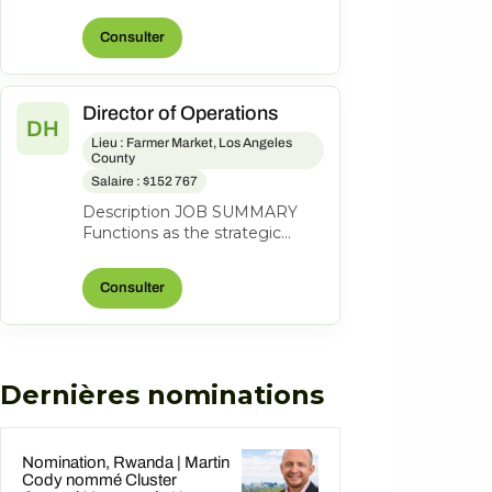
lead a coastal property to
profitability through revenue
Consulter
grow...
Director of Operations
DH
Lieu : Farmer Market, Los Angeles
County
Salaire : $152 767
Description JOB SUMMARY
Functions as the strategic
business leader of the
property's Hotel Operations.
Consulter
Areas of respo...
Dernières nominations
Nomination, Rwanda | Martin
Cody nommé Cluster