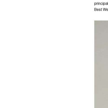
principa
Best Wes