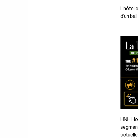
L’hôtel 
d’un bai
HNH Hosp
segment 
actuelle