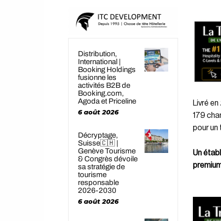
Distribution,
International |
Booking Holdings
fusionne les
activités B2B de
Booking.com,
Agoda et Priceline
Livré en
6 août 2026
179 cham
pour un 
Décryptage,
Suisse🇨🇭 |
Genève Tourisme
Un établ
& Congrès dévoile
premiu
sa stratégie de
tourisme
responsable
2026-2030
6 août 2026