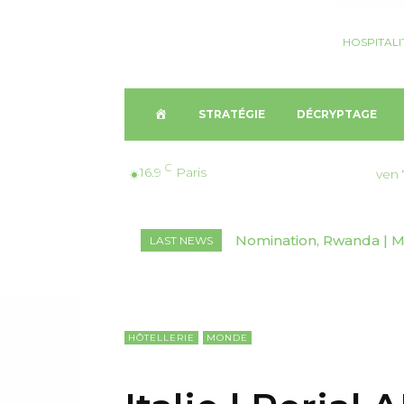
HOSPITALI
A
STRATÉGIE
DÉCRYPTAGE
C
C
16.9
Paris
ven 
C
Nomination, Rwanda | Mar
Nomination, Pays-Bas | 
LAST NEWS
U
Rwanda
E
I
HÔTELLERIE
MONDE
L