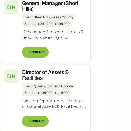
General Manager (Short
DH
Hills)
Lieu : Short Hills, Essex County
Salaire : $291 200 - $395 200
Description Crescent Hotels &
Resorts is seeking an
exceptional General Manager
to lead the Hilton Short Hills. At
Consulter
Cr...
Director of Assets &
DH
Facilities
Lieu : Quivira, Johnson County
Salaire : $105 000 - $115 000
Exciting Opportunity: Director
of Capital Assets & Facilities at
Hotel Management and
Consulting, Inc. About the
Consulter
role...