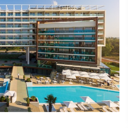
@ credit Almar Jesolo 5*