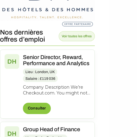
Nos dernières
Voir toutes les offres
offres d’emploi
Senior Director, Reward,
DH
Performance and Analytics
Lieu : London, UK
Salaire : £119 036
Company Description We’re
Checkout.com. You might not
know our name, but
companies like eBay, Spotify,
Consulter
Klarna, Uber,...
Group Head of Finance
DH