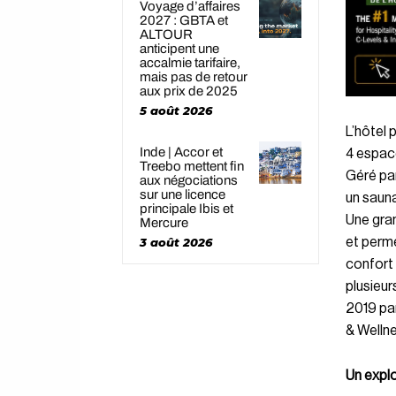
Voyage d’affaires
2027 : GBTA et
ALTOUR
anticipent une
accalmie tarifaire,
mais pas de retour
aux prix de 2025
5 août 2026
L’hôtel 
Inde | Accor et
4 espace
Treebo mettent fin
Géré par
aux négociations
sur une licence
un sauna
principale Ibis et
Une gran
Mercure
et perme
3 août 2026
confort 
plusieur
2019 par
& Wellne
Un explo