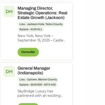
Managing Director,
DH
Strategic Operations: Real
Estate Growth (Jackson)
Lieu : Jackson Hole, Teton County
Salaire : $105 911
New York, New York –
September 15, 2025 – Castle
Peak Holdings, (“Castle Peak”
or “CPH”), the investment firm
Consulter
behind...
General Manager
DH
(Indianapolis)
Lieu : Uptown, Marion County
Salaire : $249 600 - $374 400
SkyBridge Luxury has
partnered with an exciting
ownership group to identify an
exceptional General Manager