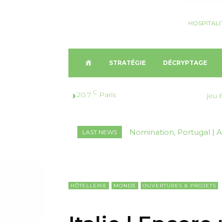
HOSPITALI
A
STRATÉGIE
DÉCRYPTAGE
C
C
20.7
Paris
jeu 
C
Nomination, Australie |
LAST NEWS
U
Australie-Occidentale
E
I
HÔTELLERIE
MONDE
OUVERTURES & PROJETS
L