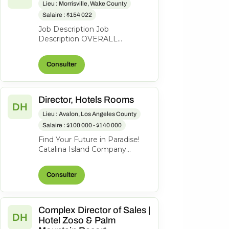
Lieu : Morrisville, Wake County
Salaire : $154 022
Job Description Job
Description OVERALL
POSITION DESCRIPTION: The
Director of Finance serves as a
Consulter
strategic business...
Director, Hotels Rooms
DH
Lieu : Avalon, Los Angeles County
Salaire : $100 000 - $140 000
Find Your Future in Paradise!
Catalina Island Company
welcomes all guests and
visitors to our very special
Consulter
island. Be...
Complex Director of Sales |
DH
Hotel Zoso & Palm