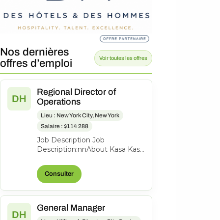
Nos dernières
Voir toutes les offres
offres d’emploi
Regional Director of
DH
Operations
Lieu : New York City, New York
Salaire : $114 288
Job Description Job
Description:nnAbout Kasa Kasa
is the leading tech-enabled
hotel and apartment hotel
Consulter
brand and man...
General Manager
DH