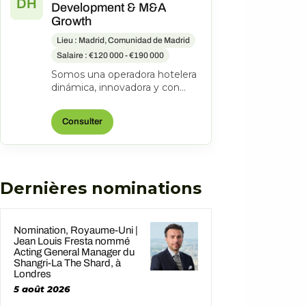
DH
Development & M&A
Growth
Lieu : Madrid, Comunidad de Madrid
Salaire : €120 000 - €190 000
Somos una operadora hotelera
dinámica, innovadora y con
espíritu emprendedor. Desde
2001 hemos consolidado una
Consulter
colecc...
Dernières nominations
Nomination, Royaume-Uni |
Jean Louis Fresta nommé
Acting General Manager du
Shangri-La The Shard, à
Londres
5 août 2026