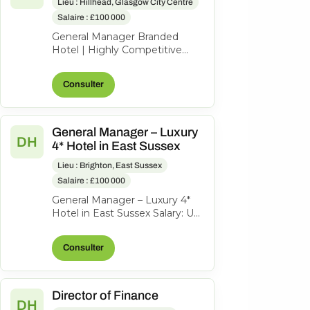
Lieu : Hillhead, Glasgow City Centre
Salaire : £100 000
General Manager Branded
Hotel | Highly Competitive
Salary Bonus Benefits An
outstanding opportunity to
Consulter
lead a success...
General Manager – Luxury
DH
4* Hotel in East Sussex
Lieu : Brighton, East Sussex
Salaire : £100 000
General Manager – Luxury 4*
Hotel in East Sussex Salary: Up
to £110,000 Bonus An exciting
opportunity has arisen for...
Consulter
Director of Finance
DH