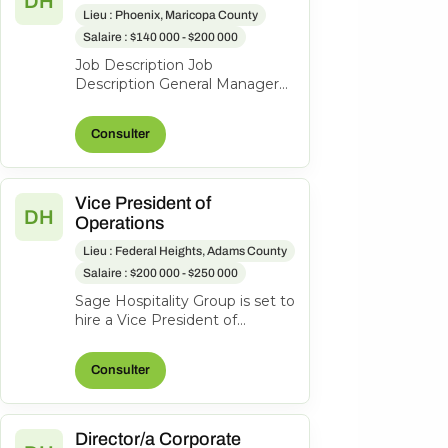
DH
Lieu : Phoenix, Maricopa County
Salaire : $140 000 - $200 000
Job Description Job
Description General Manager
$140K-$200K Imagine leading
a premier luxury destination
Consulter
tucked into...
Vice President of
DH
Operations
Lieu : Federal Heights, Adams County
Salaire : $200 000 - $250 000
Sage Hospitality Group is set to
hire a Vice President of
Operations to join us. As part of
Sage Hospitality Group, w...
Consulter
Director/a Corporate