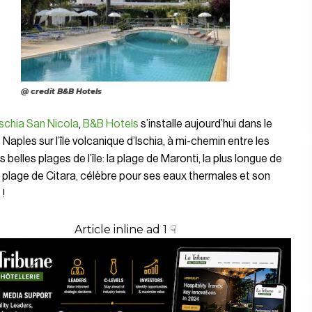
@ credit B&B Hotels
Ischia San Nicola
,
B&B Hotels
s’installe aujourd’hui dans le
 Naples sur l’île volcanique d’Ischia, à mi-chemin entre les
s belles plages de l’île: la plage de Maronti, la plus longue de
t la plage de Citara, célèbre pour ses eaux thermales et son
 !
Article inline ad 1 ☟