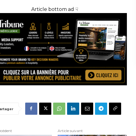
Article bottom ad ☟
artager
écédent
Article suivant