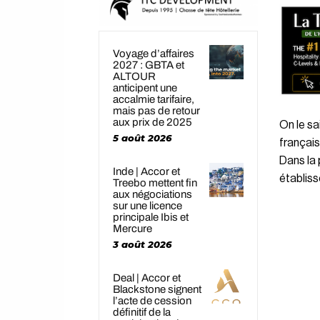
Voyage d’affaires
2027 : GBTA et
ALTOUR
anticipent une
accalmie tarifaire,
mais pas de retour
aux prix de 2025
On le sa
5 août 2026
français
Dans la 
Inde | Accor et
établis
Treebo mettent fin
aux négociations
sur une licence
principale Ibis et
Mercure
3 août 2026
Deal | Accor et
Blackstone signent
l’acte de cession
définitif de la