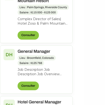
Mountain Resort
Lieu : Palm Springs, Riverside County
Salaire : $115 000 - $125 000
Complex Director of Sales|
Hotel Zoso & Palm Mountain
Resort Let’s start off with the
most important part-what’s in
Consulter
i...
General Manager
DH
Lieu : Broomfield, Colorado
Salaire : $125 768
Job Description Job
Description Job Overview
Hyatt House
Boulder/Broomfield is a 123-
Consulter
room property seeking an
experie...
Hotel General Manager