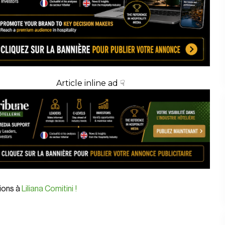
Article inline ad ☟
tions à
Liliana Comitini !