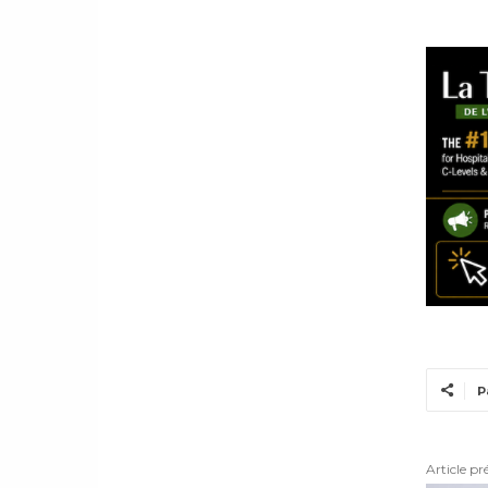
P
Article pr