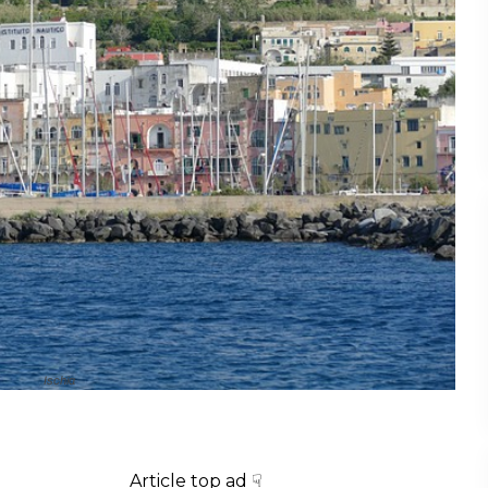
Ischia
Article top ad ☟