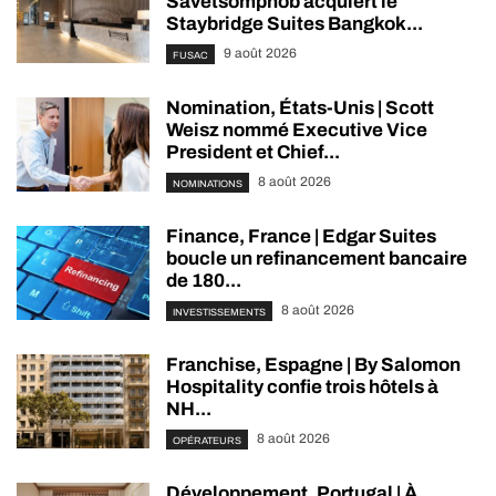
Savetsomphob acquiert le
Staybridge Suites Bangkok...
9 août 2026
FUSAC
Nomination, États-Unis | Scott
Weisz nommé Executive Vice
President et Chief...
8 août 2026
NOMINATIONS
Finance, France | Edgar Suites
boucle un refinancement bancaire
de 180...
8 août 2026
INVESTISSEMENTS
Franchise, Espagne | By Salomon
Hospitality confie trois hôtels à
NH...
8 août 2026
OPÉRATEURS
Développement, Portugal | À