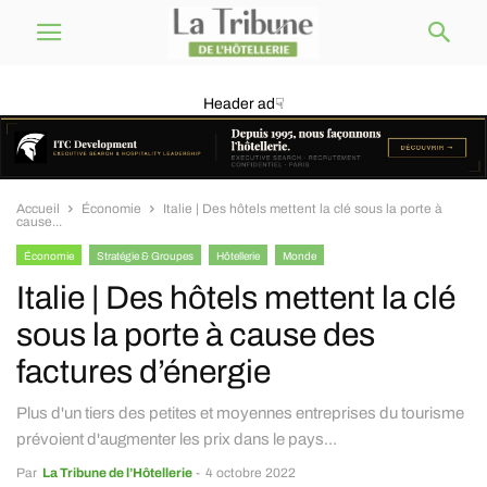
Header ad☟
Accueil
Économie
Italie | Des hôtels mettent la clé sous la porte à
cause...
Économie
Stratégie & Groupes
Hôtellerie
Monde
Italie | Des hôtels mettent la clé
sous la porte à cause des
factures d’énergie
Plus d'un tiers des petites et moyennes entreprises du tourisme
prévoient d'augmenter les prix dans le pays...
Par
La Tribune de l’Hôtellerie
-
4 octobre 2022