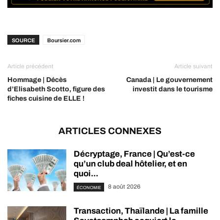
SOURCE
Boursier.com
Article précédent
Article suivant
Hommage | Décès
Canada | Le gouvernement
d’Elisabeth Scotto, figure des
investit dans le tourisme
fiches cuisine de ELLE !
ARTICLES CONNEXES
Décryptage, France | Qu’est-ce
qu’un club deal hôtelier, et en
quoi...
8 août 2026
ÉCONOMIE
Transaction, Thaïlande | La famille