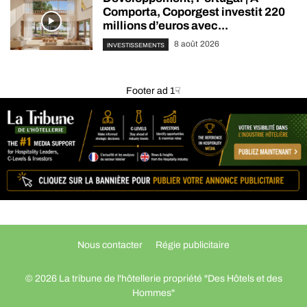
Comporta, Coporgest investit 220
millions d’euros avec...
8 août 2026
INVESTISSEMENTS
Footer ad 1☟
Nous contacter
Régie publicitaire
© 2026 La tribune de l'hôtellerie propriété "Des Hôtels et des
Hommes"