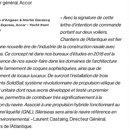
r général, Accor.
« Avec la signature de cette
 d’Angeac & Martin Darzacq
lettre d’intention de commande
t Express, Accor – Yacht front
k
portant sur deux voiliers,
Chantiers de l’Atlantique est fier
une nouvelle ère de l’industrie de la construction navale avec
s. Ce concept né dans nos bureaux d’études en 2018 est la
ence de nos savoir-faire dans les domaines de l’architecture
de l’armement de coques sophistiquées, ainsi que de
ment de locaux luxueux. De surcroit l’installation de trois
s SolidSail, système révolutionnaire de propulsion vélique de
nitaire dont nous avons développé et testé un premier
e, permettra de contribuer très significativement à la
on du navire. Associé à une propulsion hybride fonctionnant au
rel liquéfié (GNL), Silenseas sera ainsi le navire référence en
vironnemental. »
Laurent Castaing, Directeur Général,
s de l’Atlantique.