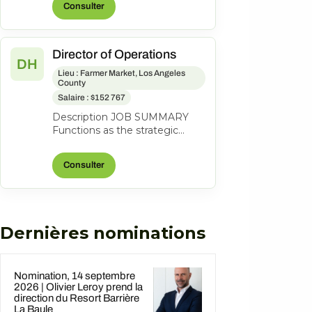
Consulter
grow...
Director of Operations
DH
Lieu : Farmer Market, Los Angeles
County
Salaire : $152 767
Description JOB SUMMARY
Functions as the strategic
business leader of the
property's Hotel Operations.
Consulter
Areas of respo...
Dernières nominations
Nomination, 14 septembre
2026 | Olivier Leroy prend la
direction du Resort Barrière
La Baule