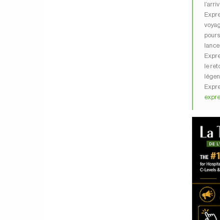
l’arri
Expre
voyag
pours
lance
Expre
le ret
légen
Expre
expr