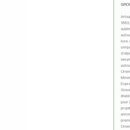
GROU
Artis
1883,
subli
autou
luxe,
uniqu
d’obje
ses p
autou
Orien
Miner
Expre
Giova
établ
pour 
proje
annon
premi
Orient