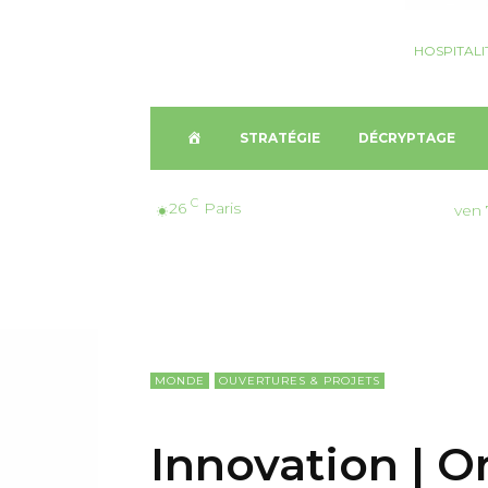
HOSPITALI
A
STRATÉGIE
DÉCRYPTAGE
C
C
26
Paris
ven 
C
U
E
MONDE
OUVERTURES & PROJETS
I
Innovation | O
L