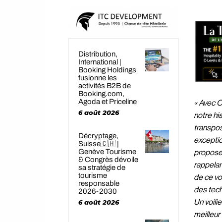
Distribution,
International |
Booking Holdings
fusionne les
activités B2B de
Booking.com,
Agoda et Priceline
« Avec O
6 août 2026
notre hi
transpos
Décryptage,
exceptio
Suisse🇨🇭 |
Genève Tourisme
proposer
& Congrès dévoile
rappelan
sa stratégie de
tourisme
de ce vo
responsable
des tech
2026-2030
6 août 2026
Un voilie
meilleur 