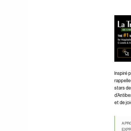
Inspiré p
rappelle
stars d
d’Antibe
et de joi
A PR
EXPR