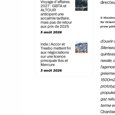
Voyage d’affaires
directeu
2027 : GBTA et
ALTOUR
anticipent une
© Maxime
accalmie tarifaire,
mais pas de retour
for Orien
aux prix de 2025
prow pin
5 août 2026
d’ouvrir 
Inde | Accor et
Silensea
Treebo mettent fin
aux négociations
quintess
sur une licence
principale Ibis et
navale, 
Mercure
l’agence
3 août 2026
gréement
1500m2 u
prototyp
propulsi
gaz natu
terme en
Chantier