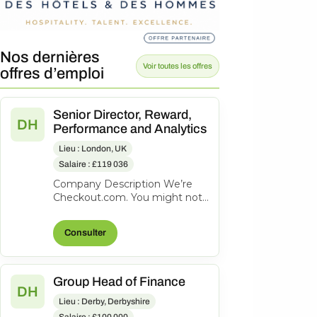
Nos dernières
Voir toutes les offres
offres d’emploi
Senior Director, Reward,
DH
Performance and Analytics
Lieu : London, UK
Salaire : £119 036
Company Description We’re
Checkout.com. You might not
know our name, but
companies like eBay, Spotify,
Consulter
Klarna, Uber,...
Group Head of Finance
DH
Lieu : Derby, Derbyshire