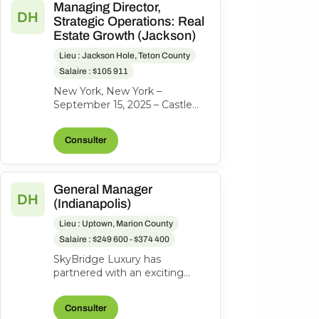
Managing Director,
DH
Strategic Operations: Real
Estate Growth (Jackson)
Lieu : Jackson Hole, Teton County
Salaire : $105 911
New York, New York –
September 15, 2025 – Castle
Peak Holdings, (“Castle Peak”
or “CPH”), the investment firm
Consulter
behind...
General Manager
DH
(Indianapolis)
Lieu : Uptown, Marion County
Salaire : $249 600 - $374 400
SkyBridge Luxury has
partnered with an exciting
ownership group to identify an
exceptional General Manager
Consulter
to lead th...