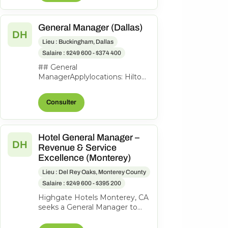
General Manager (Dallas)
DH
Lieu : Buckingham, Dallas
Salaire : $249 600 - $374 400
## General
ManagerApplylocations: Hilton
Garden Inn Dallas
Downtowntime type: Full
Consulter
timeposted on: Posted
Todayjob req...
Hotel General Manager –
DH
Revenue & Service
Excellence (Monterey)
Lieu : Del Rey Oaks, Monterey County
Salaire : $249 600 - $395 200
Highgate Hotels Monterey, CA
seeks a General Manager to
lead a coastal property to
profitability through revenue