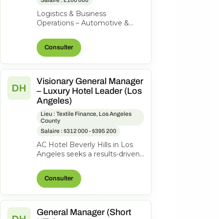
Salaire : £100 000
Logistics & Business
Operations – Automotive &
Aerospace | High-Value
Product | Private Equity-
Consulter
Backed Our client is a...
Visionary General Manager
DH
– Luxury Hotel Leader (Los
Angeles)
Lieu : Textile Finance, Los Angeles
County
Salaire : $312 000 - $395 200
AC Hotel Beverly Hills in Los
Angeles seeks a results-driven
General Manager to lead our
200-room lifestyle hotel and...
Consulter
General Manager (Short