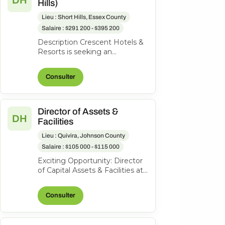
DH
Hills)
Lieu : Short Hills, Essex County
Salaire : $291 200 - $395 200
Description Crescent Hotels &
Resorts is seeking an
exceptional General Manager
to lead the Hilton Short Hills. At
Consulter
Cr...
Director of Assets &
DH
Facilities
Lieu : Quivira, Johnson County
Salaire : $105 000 - $115 000
Exciting Opportunity: Director
of Capital Assets & Facilities at
Hotel Management and
Consulting, Inc. About the
Consulter
role...