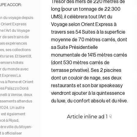
Trésor des mers de 220 mètres de
PE ACCOR :
long (pour un tonnage de 22.300
UMS), il célèbrera tout l’Art du
an du voyage depuis
 Orient Express
Voyage selon Orient Express à
me l’Art du Voyage
travers ses 54 Suites à la superficie
r de ses trains de
moyenne de 70 mètres carrés, dont
 ses expériences
sa Suite Présidentielle
es, ses collections
monumentale de 1415 mètres carrés
ts rares. Et bientôt,
(dont 530 mètres carrés de
remiers hôtels
r du monde avec
terrasse privative). Ses 2 piscines
t Express La
dont un couloir de nage, ses deux
va à Rome et Orient
restaurants et son bar speakeasy
ss Palazzo Donà
viendront ajouter à la quintessence
nelli à Venise, deux
du luxe, du confort absolu et du rêve.
issements attendus
2024. Un autre
t est également
Article inline ad 1 ☟
cé à Riyad,
ère ville du Moyen-
 à officialiser