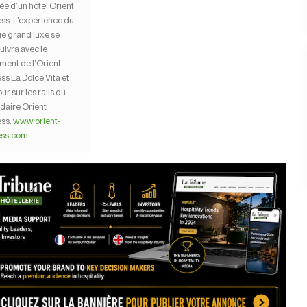
vée d’un hôtel Orient
ss. L’expérience du
e grand luxe se
uivra avec le
ment de l’Orient
ss La Dolce Vita et
our sur les rails du
daire Orient
ss.
www.orient-
ess.com