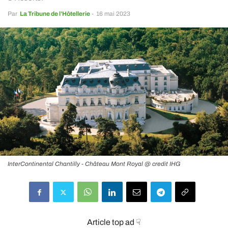
Par
La Tribune de l’Hôtellerie
-
16 mai 2023
InterContinental Chantilly - Château Mont Royal @ credit IHG
Article top ad ☟