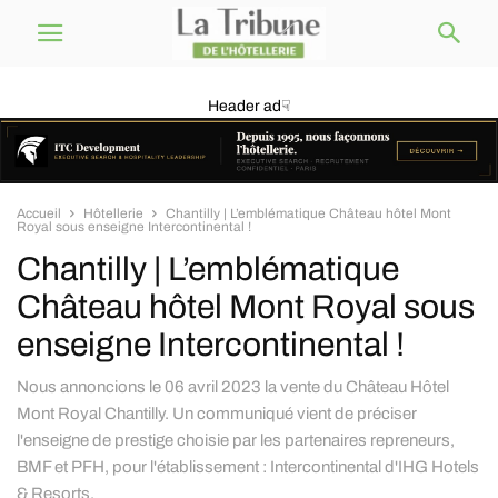
Header ad☟
Accueil
Hôtellerie
Chantilly | L’emblématique Château hôtel Mont
Royal sous enseigne Intercontinental !
Chantilly | L’emblématique
Château hôtel Mont Royal sous
enseigne Intercontinental !
Nous annoncions le 06 avril 2023 la vente du Château Hôtel
Mont Royal Chantilly. Un communiqué vient de préciser
l'enseigne de prestige choisie par les partenaires repreneurs,
BMF et PFH, pour l'établissement : Intercontinental d'IHG Hotels
& Resorts.