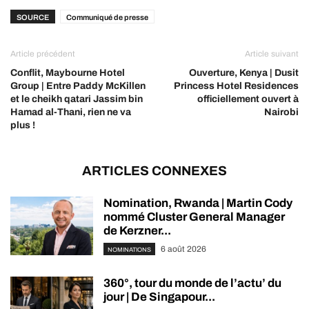
SOURCE
Communiqué de presse
Article précédent
Article suivant
Conflit, Maybourne Hotel
Ouverture, Kenya | Dusit
Group | Entre Paddy McKillen
Princess Hotel Residences
et le cheikh qatari Jassim bin
officiellement ouvert à
Hamad al-Thani, rien ne va
Nairobi
plus !
ARTICLES CONNEXES
Nomination, Rwanda | Martin Cody
nommé Cluster General Manager
de Kerzner...
6 août 2026
NOMINATIONS
360°, tour du monde de l’actu’ du
jour | De Singapour...