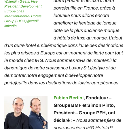
autre propriété de luxe à notre
Willemijn Geels, Vice
President Development
portefeuille en France, grâce à
Europe chez
laquelle nous allons encore
InterContinental Hotels
Group (IHG®)@credil
améliorer le héritage de longue
linkedin
date de la plus ancienne marque
d’hôtels de luxe au monde. L’ajout
d’un autre hôtel emblématique dans l’une des destinations
les plus prisées d’Europe est un moment de fierté pour tout
le monde chez IHG. Nous sommes ravis de maintenir la
dynamique de notre croissance Luxury & Lifestyle et de
démontrer notre engagement à développer notre
portefeuille dans les destinations de loisirs européennes.
Fabien Bertini
, Fondateur –
Groupe BMF et Simon Pinto,
Président – ​​Groupe PFH, ont
déclaré
:
« Nous sommes fiers de
nous associer à IHG Hotels &