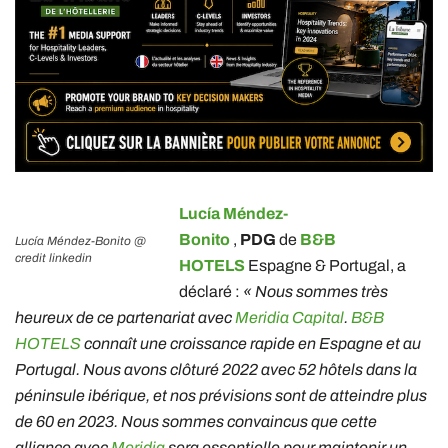
Lucía Méndez-
Bonito
,
PDG
de
B&B
Lucía Méndez-Bonito @
credit linkedin
HOTELS
Espagne & Portugal, a
déclaré :
« Nous sommes très
heureux de ce partenariat avec
Meridia Capital
.
B&B
HOTELS
connaît une croissance rapide en Espagne et au
Portugal. Nous avons clôturé 2022 avec 52 hôtels dans la
péninsule ibérique, et nos prévisions sont de atteindre plus
de 60 en 2023. Nous sommes convaincus que cette
alliance avec
Meridia
sera essentielle pour maintenir un