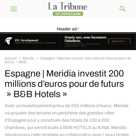
Header ad☟
Accueil
Monde
Espagne | Meridia investit 200 millions d’euros pour de
futurs » B&B...
Espagne | Meridia investit 200
millions d’euros pour de futurs
» B&B Hotels »
Avec un investissement prévu de 200 millions d'euros, Meridia
va acquérir des terrains en périphérie des grandes villes
d'Espagne pour y construire des hôtels de 100 à 200
chambres, qui seront loués à B&B HOTELS au forfait. Meridia
développera cette stratégie en collaboration avec Lexxa Hotels,