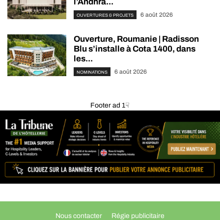
l’Andhra...
6 août 2026
OUVERTURES & PROJETS
Ouverture, Roumanie | Radisson
Blu s’installe à Cota 1400, dans
les...
6 août 2026
NOMINATIONS
Footer ad 1☟
Nous contacter
Régie publicitaire