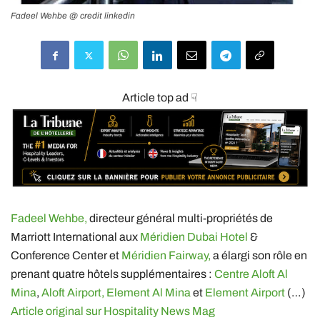
Fadeel Wehbe @ credit linkedin
Article top ad ☟
Fadeel Wehbe,
directeur général multi-propriétés de
Marriott International aux
Méridien Dubai Hotel
&
Conference Center et
Méridien Fairway,
a élargi son rôle en
prenant quatre hôtels supplémentaires :
Centre Aloft Al
Mina
,
Aloft Airport,
Element Al Mina
et
Element Airport
(…)
Article original sur Hospitality News Mag