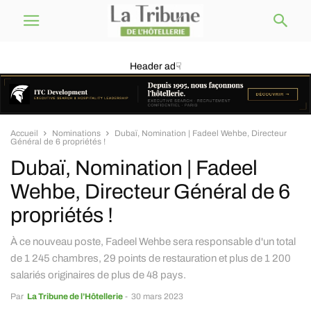
Header ad☟
Accueil
Nominations
Dubaï, Nomination | Fadeel Wehbe, Directeur
Général de 6 propriétés !
Dubaï, Nomination | Fadeel
Wehbe, Directeur Général de 6
propriétés !
À ce nouveau poste, Fadeel Wehbe sera responsable d'un total
de 1 245 chambres, 29 points de restauration et plus de 1 200
salariés originaires de plus de 48 pays.
Par
La Tribune de l’Hôtellerie
-
30 mars 2023