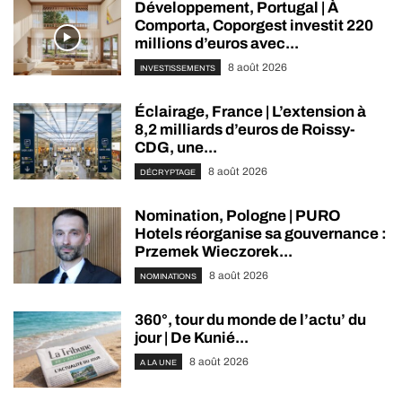
Développement, Portugal | À
Comporta, Coporgest investit 220
millions d’euros avec...
8 août 2026
INVESTISSEMENTS
Éclairage, France | L’extension à
8,2 milliards d’euros de Roissy-
CDG, une...
8 août 2026
DÉCRYPTAGE
Nomination, Pologne | PURO
Hotels réorganise sa gouvernance :
Przemek Wieczorek...
8 août 2026
NOMINATIONS
360°, tour du monde de l’actu’ du
jour | De Kunié...
8 août 2026
A LA UNE