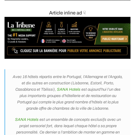
Article inline ad ☟
Avec 16 hôtels répartis entre le Portugal, l’Allemagne et l’Angola,
et dix autres en construction (Lisbonne, Estoril, Porto,
Casablanca et Tbilissi),
SANA Hotels
est aujourd’hui l’un des
plus importants groupes d’hôtellerie et de restauration au
Portugal qui compte le plus grand nombre d’hôtels et la plus
grande offre de chambres de la ville de Lisbonne.
SANA Hotels
est un ensemble de concepts exclusifs avec un
projet sensoriel fort, dans lequel chaque hôtel a sa propre
personnalité. Ce dernier a l’ambition de monter en gamme en