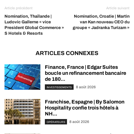
Article précédent
Article suivant
Nomination, Thaïlande |
Nomination, Croatie | Martin
Ludovic Gallerne « vice
van Kan nouveau CEO du
President Global Commerce »
groupe « Jadranka Turizam »
S Hotels & Resorts
ARTICLES CONNEXES
Finance, France | Edgar Suites
boucle un refinancement bancaire
de 180...
8 août 2026
INVESTISSEMENTS
Franchise, Espagne | By Salomon
Hospitality confie trois hôtels à
NH...
8 août 2026
OPÉRATEURS