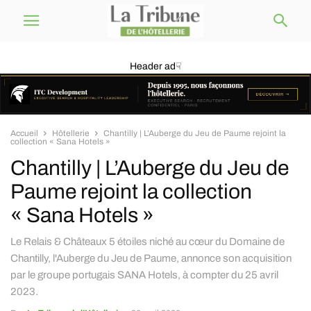
Header ad☟
Accueil
Hôtellerie
Chantilly | L’Auberge du Jeu de Paume rejoint la
collection « Sana Hotels »
Chantilly | L’Auberge du Jeu de
Paume rejoint la collection
« Sana Hotels »
Le Relais & Châteaux 5 étoiles niché au cœur du Domaine de
Chantilly, l'Auberge du Jeu de Paume, annonce son acquisition
par le groupe portugais SANA Hotels, à compter du 25 avril
2023.