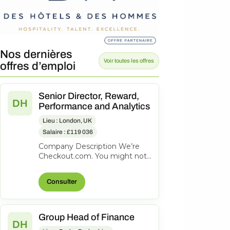
Nos dernières
Voir toutes les offres
offres d’emploi
Senior Director, Reward,
DH
Performance and Analytics
Lieu : London, UK
Salaire : £119 036
Company Description We’re
Checkout.com. You might not
know our name, but
companies like eBay, Spotify,
Consulter
Klarna, Uber,...
Group Head of Finance
DH