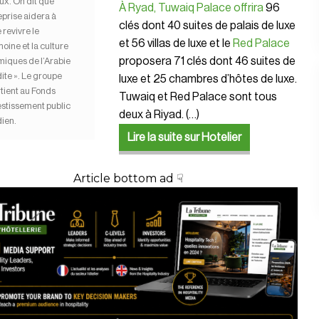
ux. On dit que
À Ryad, Tuwaiq Palace offrira
96 ​​
eprise aidera à
clés dont 40 suites de palais de luxe
e revivre le
et 56 villas de luxe et le
Red Palace
oine et la culture
proposera 71 clés dont 46 suites de
iques de l’Arabie
ite ». Le groupe
luxe et 25 chambres d’hôtes de luxe.
tient au Fonds
Tuwaiq et Red Palace sont tous
estissement public
deux à Riyad.
(…)
ien.
Lire la suite sur Hotelier
Article bottom ad ☟