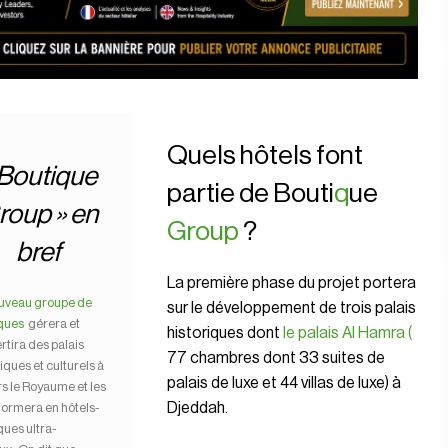
Quels hôtels font
 Boutique
partie de Bouti
q
ue
roup » en
Group
?
bref
La première phase du projet portera
uveau groupe de
sur le développement de trois palais
ques
gérera et
historiques dont
le palais Al Hamra (
rtira des palais
77 chambres dont 33 suites de
iques et culturels à
palais de luxe et 44 villas de luxe) à
rs le Royaume et les
Djeddah.
formera en hôtels-
ques ultra-