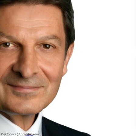
 DeCocinis @ credit linkedin