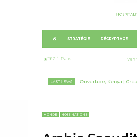
HOSPITALI
A
STRATÉGIE
DÉCRYPTAGE
C
C
26.3
Paris
ven 
C
Ouverture, Kenya | Great 
Nomination, Australie 
LAST NEWS
U
E
I
MONDE
NOMINATIONS
L