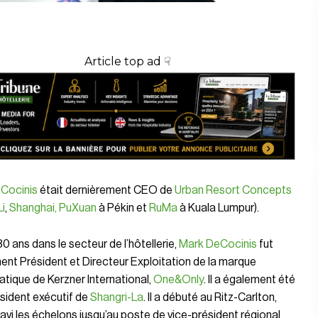
Article top ad ☟
Cocinis
était dernièrement CEO de
Urban Resort Concepts
i
,
Shanghai, PuXuan
à Pékin et
RuMa
à Kuala Lumpur).
0 ans dans le secteur de l’hôtellerie,
Mark DeCocinis
fut
nt Président et Directeur Exploitation de la marque
tique de Kerzner International,
One&Only
. Il a également été
sident exécutif de
Shangri-La
. Il a débuté au Ritz-Carlton,
ravi les échelons jusqu’au poste de vice-président régional