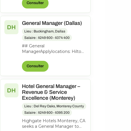
Consulter
to lead th...
General Manager (Dallas)
DH
Lieu : Buckingham, Dallas
Salaire : $249 600 - $374 400
## General
ManagerApplylocations: Hilton
Garden Inn Dallas
Downtowntime type: Full
Consulter
timeposted on: Posted
Todayjob req...
Hotel General Manager –
DH
Revenue & Service
Excellence (Monterey)
Lieu : Del Rey Oaks, Monterey County
Salaire : $249 600 - $395 200
Highgate Hotels Monterey, CA
seeks a General Manager to