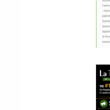
luxue
l’entr
« fair
patrim
dynam
saoud
appar
d’inv
saoud