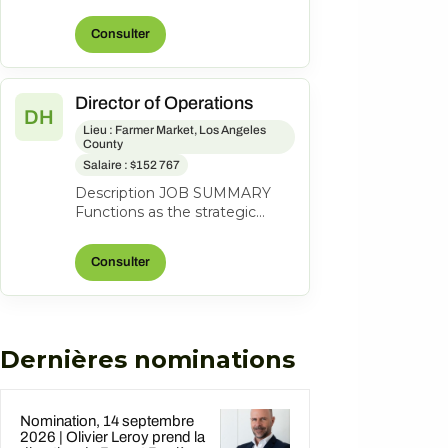
lead a coastal property to
profitability through revenue
Consulter
grow...
Director of Operations
DH
Lieu : Farmer Market, Los Angeles
County
Salaire : $152 767
Description JOB SUMMARY
Functions as the strategic
business leader of the
property's Hotel Operations.
Consulter
Areas of respo...
Dernières nominations
Nomination, 14 septembre
2026 | Olivier Leroy prend la