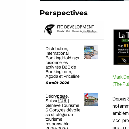
Perspectives
Distribution,
International |
Booking Holdings
fusionne les
activités B2B de
Booking.com,
Agoda et Priceline
Mark De
6 août 2026
(
The PuL
Décryptage,
Depuis 3
Suisse🇨🇭 |
Genève Tourisme
notamme
& Congrès dévoile
embléma
sa stratégie de
tourisme
vice-pré
responsable
puis a g
2026-2030