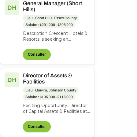
General Manager (Short
DH
Hills)
Lieu : Short Hills, Essex County
Salaire : $291 200 - $395 200
Description Crescent Hotels &
Resorts is seeking an
exceptional General Manager
to lead the Hilton Short Hills. At
Consulter
Cr...
Director of Assets &
DH
Facilities
Lieu : Quivira, Johnson County
Salaire : $105 000 - $115 000
Exciting Opportunity: Director
of Capital Assets & Facilities at
Hotel Management and
Consulting, Inc. About the
Consulter
role...