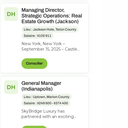
Managing Director,
DH
Strategic Operations: Real
Estate Growth (Jackson)
Lieu : Jackson Hole, Teton County
Salaire : $105 911
New York, New York –
September 15, 2025 – Castle
Peak Holdings, (“Castle Peak”
or “CPH”), the investment firm
Consulter
behind...
General Manager
DH
(Indianapolis)
Lieu : Uptown, Marion County
Salaire : $249 600 - $374 400
SkyBridge Luxury has
partnered with an exciting
ownership group to identify an
exceptional General Manager