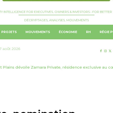
TY INTELLIGENCE FOR EXECUTIVES, OWNERS & INVESTORS • FOR BETTER 
DÉCRYPTAGES, ANALYSES, MOUVEMENTS
PROJETS
MOUVEMENTS
ÉCONOMIE
RH
RÉGIE P
7 août 2026
Plains dévoile Zamara Private, résidence exclusive au cœ
| Josquin Crepelliere nommé Hotel Manager du Langham,