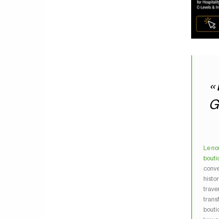
«
G
Le no
bouti
conve
histor
trave
trans
bouti