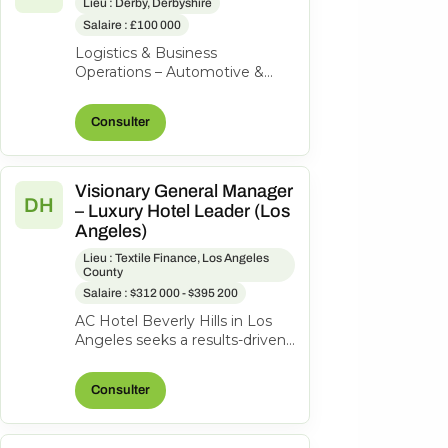
Lieu : Derby, Derbyshire
Salaire : £100 000
Logistics & Business
Operations – Automotive &
Aerospace | High-Value
Product | Private Equity-
Consulter
Backed Our client is a...
Visionary General Manager
DH
– Luxury Hotel Leader (Los
Angeles)
Lieu : Textile Finance, Los Angeles
County
Salaire : $312 000 - $395 200
AC Hotel Beverly Hills in Los
Angeles seeks a results-driven
General Manager to lead our
200-room lifestyle hotel and...
Consulter